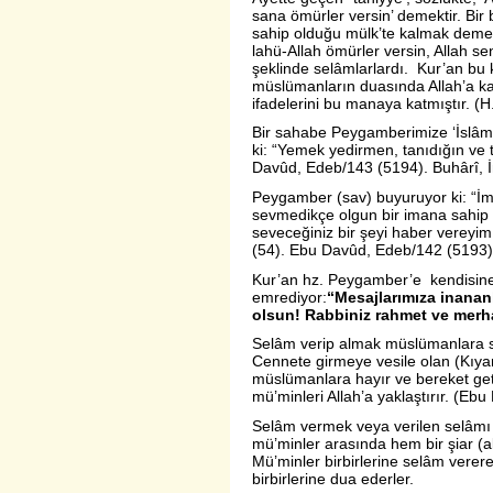
sana ömürler versin’ demektir. Bir
sahip olduğu mülk’te kalmak demekt
lahü-Allah ömürler versin, Allah se
şeklinde selâmlarlardı. Kur’an bu 
müslümanların duasında Allah’a ka
ifadelerini bu manaya katmıştır. (H
Bir sahabe Peygamberimize ‘İslâmın
ki: “Yemek yedirmen, tanıdığın ve
Davûd, Edeb/143 (5194). Buhârî, İ
Peygamber (sav) buyuruyor ki: “İma
sevmedikçe olgun bir imana sahip o
seveceğiniz bir şeyi haber vereyi
(54). Ebu Davûd, Edeb/142 (5193)
Kur’an hz. Peygamber’e kendisine
emrediyor:
“
Mesajlarımıza inananl
olsun! Rabbiniz rahmet ve merham
Selâm verip almak müslümanlara s
Cennete girmeye vesile olan (Kıya
müslümanlara hayır ve bereket getir
mü’minleri Allah’a yaklaştırır. (E
Selâm vermek veya verilen selâmı 
mü’minler arasında hem bir şiar (a
Mü’minler birbirlerine selâm vererek
birbirlerine dua ederler.