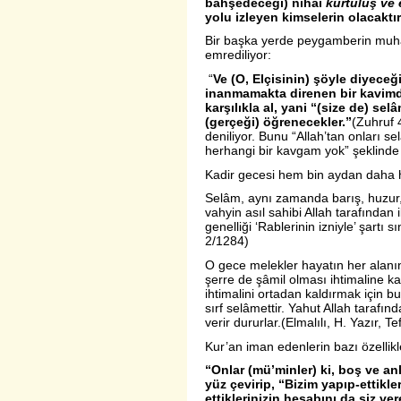
bahşedeceği) nihaî
kurtuluş ve 
yolu izleyen kimselerin olacaktır
Bir başka yerde peygamberin muha
emrediliyor:
“
Ve (O, Elçisinin) şöyle diyeceği
inanmamakta direnen bir kavimdi.
karşılıkla al, yani “(size de) se
(gerçeği) öğrenecekler.”
(Zuhruf 
deniliyor. Bunu “Allah’tan onları s
herhangi bir kavgam yok” şeklin
Kadir gecesi hem bin aydan daha h
Selâm, aynı zamanda barış, huzur, s
vahyin asıl sahibi Allah tarafından i
genelliği ‘Rablerinin izniyle’ şartı 
2/1284)
O gece melekler hayatın her alanın
şerre de şâmil olması ihtimaline k
ihtimalini ortadan kaldırmak için b
sırf selâmettir. Yahut Allah tarafı
verir dururlar.(Elmalılı, H. Yazır, Te
Kur’an iman edenlerin bazı özellikl
“Onlar (mü’minler) ki, boş ve an
yüz çevirip, “Bizim yapıp-ettikle
ettiklerinizin hesabını da siz ve