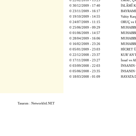
©
22/02/2010 - 13:23
İSRAF; Ç
©
30/12/2009 - 17:40
İSLÂMÎ 
©
23/11/2009 - 16:17
BAYRAMI
©
19/10/2009 - 14:55
Vahiy Kar
©
24/07/2009 - 11:15
ORUÇ ve
©
25/06/2009 - 09:29
MUHABBE
©
01/06/2009 - 14:57
MUHABBE
©
28/04/2009 - 16:06
MUHABBE
©
16/02/2009 - 23:26
MUHABBE
©
05/01/2009 - 23:03
HİCRET 
©
22/12/2008 - 23:37
KUR’AN’
©
17/11/2008 - 23:27
İnsaf ve A
©
03/09/2008 - 22:03
İNSANIN 
©
05/06/2008 - 23:35
İNSANIN 
©
18/03/2008 - 01:09
HAYATA 
Tasarım : Networkbil.NET