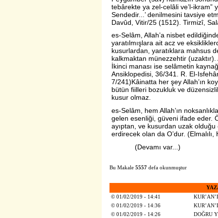
tebârekte ya zel-celâli ve’l-ikram”
Sendedir...’ denilmesini tavsiye e
Davûd, Vitir/25 (1512). Tirmizî, Sa
es-Selâm, Allah’a nisbet edildiği
yaratılmışlara ait acz ve eksiklikle
kusurlardan, yaratıklara mahsus d
kalkmaktan münezzehtir (uzaktır). 
İkinci manası ise selâmetin kaynağ
Ansiklopedisi, 36/341. R. El-Isfehâ
7/241)Kâinatta her şey Allah’ın k
bütün fiilleri bozukluk ve düzensiz
kusur olmaz.
es-Selâm, hem Allah’ın noksanlıkl
gelen esenliği, güveni ifade eder.
ayıptan, ve kusurdan uzak olduğu 
erdirecek olan da O’dur. (Elmalılı, 
(Devamı var...)
Bu Makale
5557
defa okunmuştur
YAZ
©
01/02/2019 - 14:41
KUR’AN’D
©
01/02/2019 - 14:36
KUR’AN’D
©
01/02/2019 - 14:26
DOĞRU Y