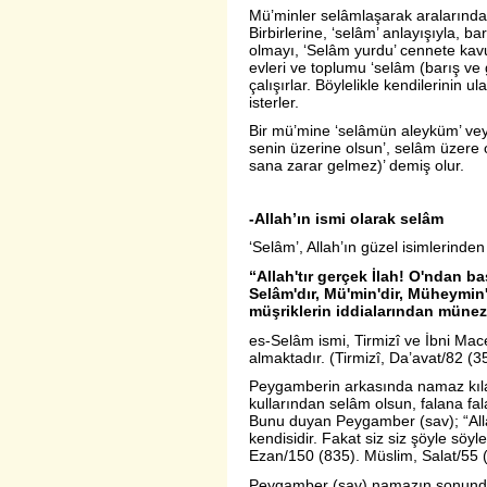
Mü’minler selâmlaşarak aralarındaki
Birbirlerine, ‘selâm’ anlayışıyla, ba
olmayı, ‘Selâm yurdu’ cennete kavu
evleri ve toplumu ‘selâm (barış ve
çalışırlar. Böylelikle kendilerinin u
isterler.
Bir mü’mine ‘selâmün aleyküm’ vey
senin üzerine olsun’, selâm üzere 
sana zarar gelmez)’ demiş olur.
-Allah’ın ismi olarak selâm
‘Selâm’, Allah’ın güzel isimlerinden b
“Allah'tır gerçek İlah! O'ndan ba
Selâm'dır, Mü'min'dir, Müheymin'di
müşriklerin iddialarından münez
es-Selâm ismi, Tirmizî ve İbni Mace
almaktadır. (Tirmizî, Da’avat/82 (
Peygamberin arkasında namaz kılan
kullarından selâm olsun, falana fal
Bunu duyan Peygamber (sav); “All
kendisidir. Fakat siz siz şöyle söyl
Ezan/150 (835). Müslim, Salat/55 
Peygamber (sav) namazın sonunda