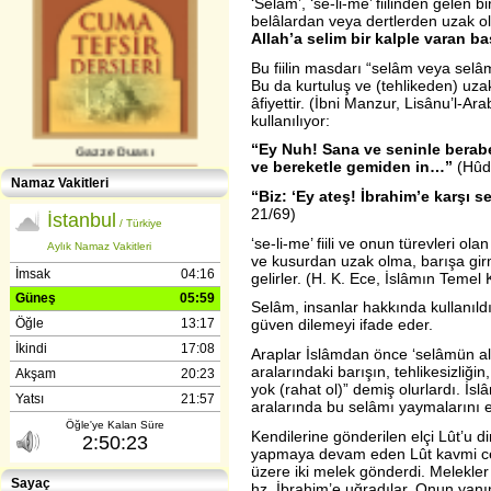
‘Selâm’, ‘se-li-me’ fiilinden gelen b
belâlardan veya dertlerden uzak ol
Allah’a selim bir kalple varan ba
Bu fiilin masdarı “selâm veya selâme
Bu da kurtuluş ve (tehlikeden) uz
âfiyettir. (İbni Manzur, Lisânu’l-A
kullanılıyor:
Gazze Duası
“Ey Nuh! Sana ve seninle beraber
ve bereketle gemiden in…”
(Hûd
Namaz Vakitleri
“Biz: ‘Ey ateş! İbrahim’e karşı se
21/69)
‘se-li-me’ fiili ve onun türevleri o
ve kusurdan uzak olma, barışa girme
gelirler. (H. K. Ece, İslâmın Temel
Selâm, insanlar hakkında kullanıldı
güven dilemeyi ifade eder.
Gençlerle İletişim (Günışığı-
Reşitpaşa​) Abdülhamit Kahraman
Araplar İslâmdan önce ‘selâmün ale
aralarındaki barışın, tehlikesizliği
yok (rahat ol)” demiş olurlardı. İ
aralarında bu selâmı yaymalarını e
Kendilerine gönderilen elçi Lût’u d
yapmaya devam eden Lût kavmi ceza
üzere iki melek gönderdi. Melekle
Sayaç
hz. İbrahim’e uğradılar. Onun yanı