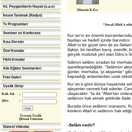
Hz. Peygamberin Hayatı (s.a.v)
Hüseyin K.Ece
İnsanı Tanımak (Radyo)
Tv Programları
“Ancak Allah’a seli
Seminer ve Konferans
Kur’an’ın en önemli kavramlarından
faydayı ve hedefi içinde barındırır. 
Kısa Dersler
Allah’ın bir güzel ismi de es-Selam’
ilişkiyi, bir taraftan barış, esenlik,
Özel Konular
gerçek mutluluk yeri olan Dâru’s-S
Fıkhi Konular
İslâmın selâmı sıradan bir merhaba,
işaretleşmedeğildir. “Selâmün aley
Aile Eğitim Seminerleri
günler, merhaba, iyi akşamlar” gibi
kapsadığı anlamlardan uzak oldukla
Foto Galeri
Kur’an’a göre dünya hayatında selâ
Üyelik Girişi
işleyenler cenneti hak ederler. Cen
ulaşacaktır. Ya da “Allah’tan onlar
Kull. Adı
:
selâmını hak etmek şeklinde ifade e
Şifre
:
Burada önce selâmın manasını, Kur
kimlerin Allah’ın selâmını hak etti
Ücretsiz Üye
lik
Eğitimcilere ÖZEL
Şifremi Unuttum
-Selâm nedir?
Güncel Videolar