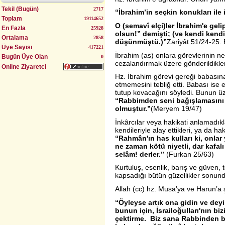
Tekil (Bugün)
2717
“İbrahim’in seçkin konukları ile
Toplam
19114652
Uyumlu Evlilik Yöntemi (Bulgurlu)
O (semavî elçi)ler İbrahim'e gel
En Fazla
25928
olsun!” demişti; (ve kendi kendi
Ortalama
2858
düşünmüştü.)”
Zariyât 51/24-25. 
Üye Sayısı
417221
İbrahim (as) onlara görevlerinin n
Bugün Üye Olan
0
cezalandırmak üzere gönderildikleri
Online Ziyaretci
Hz. İbrahim görevi gereği babasın
etmemesini tebliğ etti. Babası ise 
tutup kovacağını söyledi. Bunun üz
“Rabbimden seni bağışlamasını 
olmuştur.”
(Meryem 19/47)
İnkârcılar veya hakikati anlamadık
kendileriyle alay ettikleri, ya da h
“Rahmân'ın has kulları ki, onlar
ne zaman kötü niyetli, dar kafalı
selâm! derler.”
(Furkan 25/63)
Kurtuluş, esenlik, barış ve güven,
kapsadığı bütün güzellikler sonund
Allah (cc) hz. Musa’ya ve Harun’a 
“Öyleyse artık ona gidin ve deyin
bunun için, İsrailoğulları'nın biz
çektirme. Biz sana Rabbinden bir