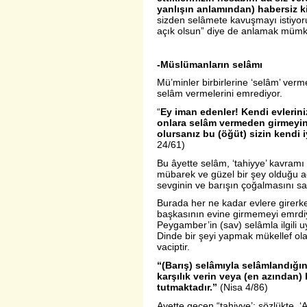
yanlışın anlamından) habersiz ki
sizden selâmete kavuşmayı istiyoru
açık olsun” diye de anlamak mümkü
-Müslümanların selâmı
Mü’minler birbirlerine ‘selâm’ verm
selâm vermelerini emrediyor.
“
Ey iman edenler! Kendi evlerin
onlara selâm vermeden girmeyin. 
olursanız bu (öğüt) sizin kendi iy
24/61)
Bu âyette selâm, ‘tahiyye’ kavramı 
mübarek ve güzel bir şey olduğu aç
sevginin ve barışın çoğalmasını sa
Burada her ne kadar evlere girer
başkasının evine girmemeyi emrdi
Peygamber’in (sav) selâmla ilgili u
Dinde bir şeyi yapmak mükellef o
vaciptir.
“(Barış) selâmıyla selâmlandığını
karşılık verin veya (en azından) 
tutmaktadır.
”
(Nisa 4/86)
Ayette geçen “tahiyye’; sözlükte, ‘A