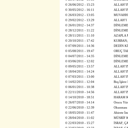
©
26/06/2012 - 15:23
ALLAH’IN
©
30/05/2012 - 16:11
ALLAH’IN
©
26/03/2012 - 13:05
MUVAHHİ
©
29/02/2012 - 13:29
ALLAH’I
©
26/01/2012 - 14:37
DİNLEME
©
28/12/2011 - 11:22
DİNLEME
©
28/11/2011 - 11:10
AZAPLA 
©
20/10/2011 - 17:42
KURBAN;
©
07/09/2011 - 14:36
DEDİN K
©
05/08/2011 - 19:47
ORUÇ TA
©
04/07/2011 - 14:35
DİNLEME
©
03/06/2011 - 12:02
DİNLEME
©
09/05/2011 - 13:57
ALLAH’IN
©
18/04/2011 - 14:24
ALLAH’IN 
©
07/03/2011 - 13:00
ALLAH’IN
©
14/02/2011 - 12:04
Boş İşlere
©
06/01/2011 - 10:38
ALLAH’I
©
22/11/2010 - 14:56
ALLAH’I
©
14/10/2010 - 18:51
HARAM K
©
26/07/2010 - 14:14
Orucu Yür
©
22/06/2010 - 12:39
Okunması 
©
18/05/2010 - 11:47
Ahirete İm
©
28/04/2010 - 11:02
MÜSRİF 
©
22/03/2010 - 15:27
İSRAF; Ç