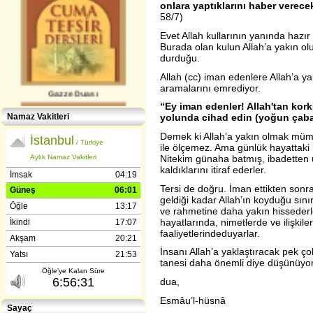
onlara yaptıklarını haber verecek
58/7)
Evet Allah kullarının yanında hazır 
Burada olan kulun Allah’a yakın ol
durduğu.
Allah (cc) iman edenlere Allah’a y
Gazze Duası
aramalarını emrediyor.
“Ey iman edenler! Allah'tan kor
Namaz Vakitleri
yolunda cihad edin (yoğun çaba 
Demek ki Allah’a yakın olmak mümkü
ile ölçemez. Ama günlük hayattaki h
Nitekim günaha batmış, ibadetten u
kaldıklarını itiraf ederler.
Tersi de doğru. İman ettikten sonra
geldiği kadar Allah’ın koyduğu sınır
Gençlerle İletişim (Günışığı-
ve rahmetine daha yakın hissederler
Reşitpaşa​) Abdülhamit Kahraman
hayatlarında, nimetlerde ve ilişkile
faaliyetlerindeduyarlar.
İnsanı Allah’a yaklaştıracak pek ço
tanesi daha önemli diye düşünüyor
dua,
Esmâu’l-hüsnâ
Sayaç