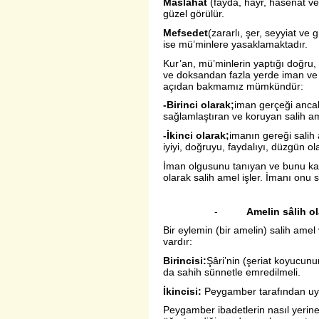
Maslahat
(fayda, hayr, hasenat v
güzel görülür.
Mefsedet
(zararlı, şer, seyyiat ve
ise mü’minlere yasaklamaktadır.
Kur’an, mü’minlerin yaptığı doğru, 
ve doksandan fazla yerde iman ve s
açıdan bakmamız mümkündür:
-Birinci olarak;
iman gerçeği ancak
sağlamlaştıran ve koruyan salih am
-İkinci olarak;
imanın gereği salih
iyiyi, doğruyu, faydalıyı, düzgün o
İman olgusunu tanıyan ve bunu kal
olarak salih amel işler. İmanı onu 
-
Amelin sâlih ol
Bir eylemin (bir amelin) salih amel
vardır:
Birincisi:
Şâri’nin (şeriat koyucunu
da sahih sünnetle emredilmeli.
İkincisi:
Peygamber tarafından uyg
Peygamber ibadetlerin nasıl yerin