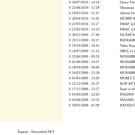
©
26/07/2010 - 14:14
Orucu Yür
©
22/06/2010 - 12:39
Okunması 
©
18/05/2010 - 11:47
Ahirete İm
©
28/04/2010 - 11:02
MÜSRİF 
©
22/03/2010 - 15:27
İSRAF; Ç
©
22/02/2010 - 13:23
İSRAF; Ç
©
30/12/2009 - 17:40
İSLÂMÎ 
©
23/11/2009 - 16:17
BAYRAMI
©
19/10/2009 - 14:55
Vahiy Kar
©
24/07/2009 - 11:15
ORUÇ ve
©
25/06/2009 - 09:29
MUHABBE
©
01/06/2009 - 14:57
MUHABBE
©
28/04/2009 - 16:06
MUHABBE
©
16/02/2009 - 23:26
MUHABBE
©
05/01/2009 - 23:03
HİCRET 
©
22/12/2008 - 23:37
KUR’AN’
©
17/11/2008 - 23:27
İnsaf ve A
©
03/09/2008 - 22:03
İNSANIN 
©
05/06/2008 - 23:35
İNSANIN 
©
18/03/2008 - 01:09
HAYATA 
Tasarım : Networkbil.NET