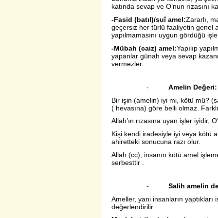
katında sevap ve O’nun rızasını ka
-Fasid (batıl)/suî amel:
Zararlı, m
geçersiz her türlü faaliyetin genel 
yapılmamasını uygun gördüğü işlerd
-Mübah (caiz) amel:
Yapılıp yapılm
yapanlar günah veya sevap kazanma
vermezler.
-
Amelin Değeri:
Bir işin (amelin) iyi mi, kötü mü? 
( hevasına) göre belli olmaz. Farklı 
Allah’ın rızasına uyan işler iyidir
Kişi kendi iradesiyle iyi veya kötü
ahiretteki sonucuna razı olur.
Allah (cc), insanın kötü amel işl
serbesttir .
-
Salih amelin d
Ameller, yani insanların yaptıkları
değerlendirilir.