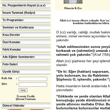
Hz. Peygamberin Hayatı (s.a.v)
Hüseyin K.Ece
İnsanı Tanımak (Radyo)
Tv Programları
Allah (cc) insana elbette yakındır. Kur’an 
kendisine fısıldadıklarını bili
Seminer ve Konferans
O (cc) varlığı, rabliği, mutlak hakim
Kısa Dersler
etmesi, nimet vermesi açısından ku
yakındır.
Özel Konular
“
Islah edilmesinden sonra yery
Fıkhi Konular
korkarak ve (rahmetini) umarak d
rahmeti çok yakındır.”
(A’raf 7/56)
Aile Eğitim Seminerleri
Allah (cc) şüphesiz her şeyi işitend
Foto Galeri
olandır.
“De ki: Eğer (haktan) saparsam
Üyelik Girişi
yolu bulursam, bu da Rabbimin b
Kull. Adı
:
Şüphesiz O, işitendir, yakındır.”
Şifre
:
Hatta insanların kendi aralarında f
yanındadır.
“Göklerde ve yerde olanları Alla
Ücretsiz Üye
lik
Eğitimcilere ÖZEL
Şifremi Unuttum
konuştuğu yerde dördüncüsü mut
yerde altıncısı mutlaka O'dur. 
Güncel Videolar
bulunurlarsa bulunsunlar mutlak