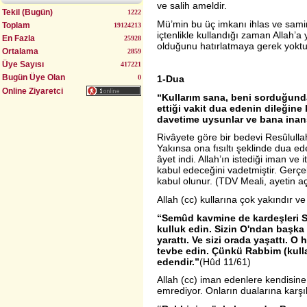
ve salih ameldir.
Tekil (Bugün)
1222
Mü’min bu üç imkanı ihlas ve samim
Uyumlu Evlilik Yöntemi (Bulgurlu)
Toplam
19124213
içtenlikle kullandığı zaman Allah’a 
En Fazla
25928
olduğunu hatırlatmaya gerek yoktu
Ortalama
2859
Üye Sayısı
417221
Bugün Üye Olan
0
1-Dua
Online Ziyaretci
“Kullarım sana, beni sorduğund
ettiği vakit dua edenin dileğine 
davetime uysunlar ve bana inans
Rivâyete göre bir bedevi Resûlulla
Yakınsa ona fısıltı şeklinde dua e
âyet indi. Allah’ın istediği iman ve i
kabul edeceğini vadetmiştir. Gerçe
kabul olunur. (TDV Meali, ayetin a
Allah (cc) kullarına çok yakındır ve 
“Semûd kavmine de kardeşleri Sâl
kulluk edin. Sizin O'ndan başka 
yarattı. Ve sizi orada yaşattı. O
tevbe edin. Çünkü Rabbim (kullar
edendir.”
(Hûd 11/61)
Allah (cc) iman edenlere kendisine
emrediyor. Onların dualarına karşıl