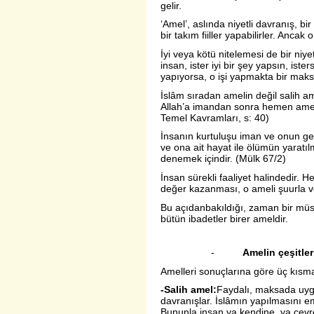
gelir.
‘Amel’, aslında niyetli davranış, bir
bir takım fiiller yapabilirler. Ancak 
İyi veya kötü nitelemesi de bir niy
insan, ister iyi bir şey yapsın, ister
yapıyorsa, o işi yapmakta bir maksa
İslâm sıradan amelin değil salih a
Allah’a imandan sonra hemen amel 
Temel Kavramları, s: 40)
İnsanın kurtuluşu iman ve onun ge
ve ona ait hayat ile ölümün yaratıl
denemek içindir. (Mülk 67/2)
İnsan sürekli faaliyet halindedir. Her 
değer kazanması, o ameli şuurla ve
Bu açıdanbakıldığı, zaman bir müsl
bütün ibadetler birer ameldir.
-
Amelin çeşitler
Amelleri sonuçlarına göre üç kıs
-Salih amel:
Faydalı, maksada uygu
davranışlar. İslâmın yapılmasını emre
Bununla insan ya kendine, ya çevres