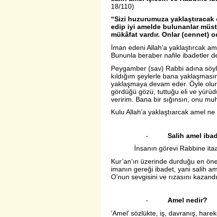
18/110)
“Sizi huzurumuza yaklaştıracak o
edip iyi amelde bulunanlar müste
mükâfat vardır. Onlar (cennet) o
İman edeni Allah’a yaklaştırcak amel
Bununla beraber nafile ibadetler de
Peygamber (sav) Rabbi adına söyle
kıl­dığım şeylerle bana yaklaşmasın
yaklaşmaya devam eder. Öyle olur k
gördüğü gözü, tuttuğu eli ve yürü
veririm. Bana bir sığınsın, onu mu
Kulu Allah’a yaklaştıarcak amel ne
-
Salih amel ibad
İnsanın görevi Rabbine itaat et
Kur’an’ın üzerinde durduğu en önem
imanın gereği ibadet, yani salih am
O’nun sevgisini ve rızasını kazand
-
Amel nedir?
‘Amel’ sözlükte, iş, davranış, hare