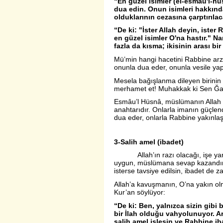
“En güzel isimler (el-esmâü'l-hus
dua edin. Onun isimleri hakkında
olduklarının cezasına çarptırılac
“De ki: "İster Allah deyin, iste
en güzel isimler O'na hastır." 
fazla da kısma; ikisinin arası bir 
Mü’min hangi hacetini Rabbine arze
onunla dua eder, onunla vesile yap
Mesela bağışlanma dileyen birinin 
merhamet et! Muhakkak ki Sen Ğa
Esmâu’l Hüsnâ, müslümanın Allah k
anahtarıdır. Onlarla imanın güçlend
dua eder, onlarla Rabbine yakınlaş
3-Salih amel (ibadet)
Allah’ın razı olacağı, işe yarayan
uygun, müslümana sevap kazandırıc
isterse tavsiye edilsin, ibadet de z
Allah’a kavuşmanın, O’na yakın olm
Kur’an söylüyor:
“
De ki: Ben, yalnızca sizin gibi b
bir İlah olduğu vahyolunuyor. 
salih amel işlesin ve Rabbine ib