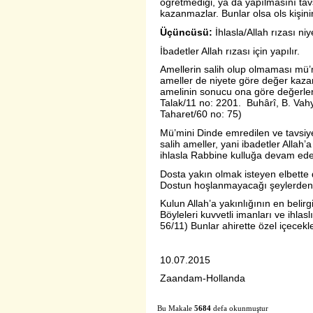
öğretmediği, ya da yapılmasını tavs
kazanmazlar. Bunlar olsa ols kişinin
Üçüncüsü:
İhlasla/Allah rızası ni
İbadetler Allah rızası için yapılır.
Amellerin salih olup olmaması mü’mi
ameller de niyete göre değer kazanı
amelinin sonucu ona göre değerle
Talak/11 no: 2201. Buhârî, B. Vahy
Taharet/60 no: 75)
Mü’mini Dinde emredilen ve tavsiye 
salih ameller, yani ibadetler Allah’
ihlasla Rabbine kulluğa devam eden
Dosta yakın olmak isteyen elbette 
Dostun hoşlanmayacağı şeylerden 
Kulun Allah’a yakınlığının en belir
Böyleleri kuvvetli imanları ve ihlasl
56/11) Bunlar ahirette özel içecekler
10.07.2015
Zaandam-Hollanda
Bu Makale
5684
defa okunmuştur