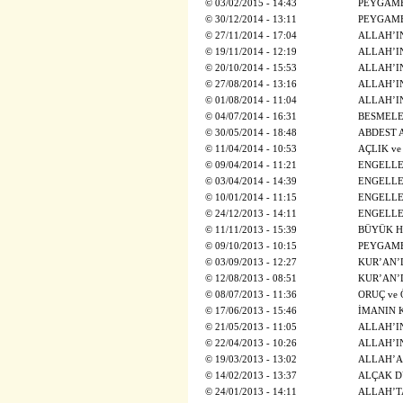
©
03/02/2015 - 14:43
PEYGAMB
©
30/12/2014 - 13:11
PEYGAMB
©
27/11/2014 - 17:04
ALLAH’I
©
19/11/2014 - 12:19
ALLAH’I
©
20/10/2014 - 15:53
ALLAH’I
©
27/08/2014 - 13:16
ALLAH’I
©
01/08/2014 - 11:04
ALLAH’I
©
04/07/2014 - 16:31
BESMELE;
©
30/05/2014 - 18:48
ABDEST 
©
11/04/2014 - 10:53
AÇLIK ve
©
09/04/2014 - 11:21
ENGELLE
©
03/04/2014 - 14:39
ENGELLE
©
10/01/2014 - 11:15
ENGELLE
©
24/12/2013 - 14:11
ENGELLE
©
11/11/2013 - 15:39
BÜYÜK H
©
09/10/2013 - 10:15
PEYGAMB
©
03/09/2013 - 12:27
KUR’AN’
©
12/08/2013 - 08:51
KUR’AN’
©
08/07/2013 - 11:36
ORUÇ ve
©
17/06/2013 - 15:46
İMANIN 
©
21/05/2013 - 11:05
ALLAH’IN
©
22/04/2013 - 10:26
ALLAH’IN
©
19/03/2013 - 13:02
ALLAH’A 
©
14/02/2013 - 13:37
ALÇAK D
©
24/01/2013 - 14:11
ALLAH’T