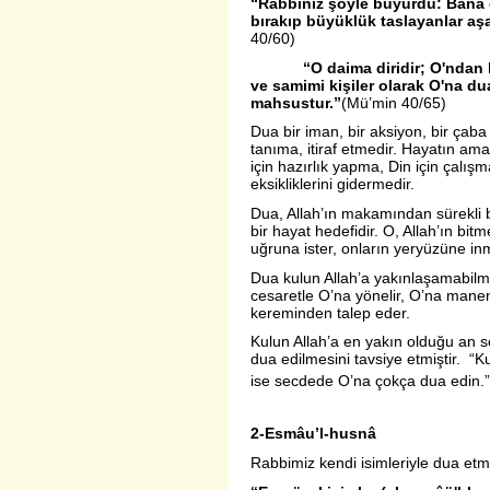
“Rabbiniz şöyle buyurdu: Bana 
bırakıp büyüklük taslayanlar aş
40/60)
“
O daima diridir; O'ndan 
ve samimi kişiler olarak O'na du
mahsustur.”
(Mü’min 40/65)
Dua bir iman, bir aksiyon, bir çaba v
tanıma, itiraf etmedir. Hayatın ama
için hazırlık yapma, Din için çalı
eksikliklerini gidermedir.
Dua, Allah’ın makamından sürekli bir
bir hayat hedefidir. O, Allah’ın bit
uğruna ister, onların yeryüzüne inm
Dua kulun Allah’a yakınlaşamabilme
cesaretle O’na yönelir, O’na man
kereminden talep eder.
Kulun Allah’a en yakın olduğu an 
dua edilmesini tavsiye etmiştir. “
ise secdede O’na çokça dua edin.”
2-Esmâu’l-husnâ
Rabbimiz kendi isimleriyle dua etm