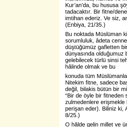
Kur’an’da, bu hususa şöyl
tadacaktır.
Bir fitne/den
imtihan ederiz. Ve siz, 
(Enbiya, 21/35.)
Bu noktada Müslüman ki
sorumluluk, âdeta cenne
düştüğümüz gafletten bir 
dünyasında olduğumuz bil
gelebilecek türlü sinsi te
hâlinde olmak ve bu
konuda tüm Müslümanları
Nitekim fitne, sadece ba
değil, bilakis bütün bir m
“Bir de öyle bir fitneden
zulmedenlere erişmekle 
perişan eder). Biliniz ki, 
8/25.)
O hâlde gelin millet ve 