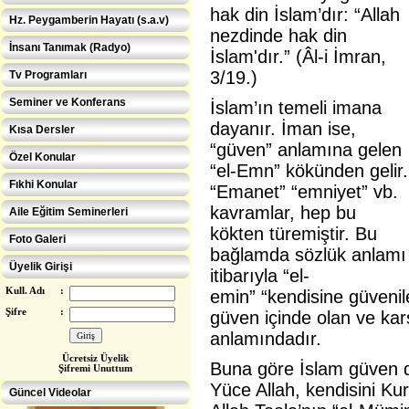
hak din İslam’dır: “Allah
Hz. Peygamberin Hayatı (s.a.v)
nezdinde hak din
İnsanı Tanımak (Radyo)
İslam'dır.” (Âl-i İmran,
3/19.)
Tv Programları
Seminer ve Konferans
İslam’ın temeli imana
dayanır. İman ise,
Kısa Dersler
“güven” anlamına gelen
Özel Konular
“el-Emn” kökünden gelir.
Fıkhi Konular
“Emanet” “emniyet” vb.
kavramlar, hep bu
Aile Eğitim Seminerleri
kökten türemiştir. Bu
Foto Galeri
bağlamda sözlük anlamı
Üyelik Girişi
itibarıyla “el-
Kull. Adı
:
emin” “kendisine güvenil
Şifre
:
güven içinde olan ve ka
anlamındadır.
Ücretsiz Üye
lik
Buna göre İslam güven di
Şifremi Unuttum
Eğitimcilere ÖZEL
Yüce Allah, kendisini Kur
Güncel Videolar