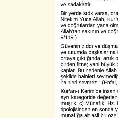
ve sadakattir.
Bir yerde sıdk varsa, or
Nitekim Yüce Allah, Kur’
ve doğrulardan yana olm
Allah'tan sakının ve doğr
9/119.)
Güvenin zıddı ve düşmanı
ve tutumda başkalarına i
ortaya çıktığında, artık
birden fitne; yani büyük
kaplar. Bu nedenle Allah 
şekilde hainleri
sevmediği
hainleri sevmez.” (Enfal,
Kur’an-ı Kerim’de insanl
ayrı kategoride değerlend
müşrik, c) Münafık. Hz
tipolojisinden en sonda 
münafığa ait asli bir öze