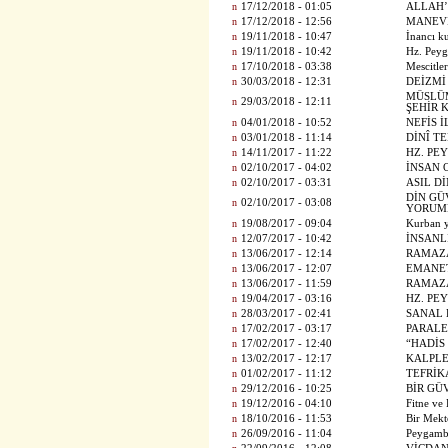
n
17/12/2018 - 01:05
ALLAH’
n
17/12/2018 - 12:56
MANEVİ
n
19/11/2018 - 10:47
İnancı k
n
19/11/2018 - 10:42
Hz. Peyg
n
17/10/2018 - 03:38
Mescitle
n
30/03/2018 - 12:31
DEİZMİ
MÜSLÜM
n
29/03/2018 - 12:11
ŞEHİR 
n
04/01/2018 - 10:52
NEFİS 
n
03/01/2018 - 11:14
DİNÎ T
n
14/11/2017 - 11:22
HZ. PE
n
02/10/2017 - 04:02
İNSAN 
n
02/10/2017 - 03:31
ASIL D
DİN GÜ
n
02/10/2017 - 03:08
YORUM
n
19/08/2017 - 09:04
Kurban y
n
12/07/2017 - 10:42
İNSANL
n
13/06/2017 - 12:14
RAMAZ
n
13/06/2017 - 12:07
EMANE
n
13/06/2017 - 11:59
RAMAZ
n
19/04/2017 - 03:16
HZ. PE
n
28/03/2017 - 02:41
SANAL 
n
17/02/2017 - 03:17
PARALE
n
17/02/2017 - 12:40
“HADİS
n
13/02/2017 - 12:17
KALPLE
n
01/02/2017 - 11:12
TEFRİK
n
29/12/2016 - 10:25
BİR GÜ
n
19/12/2016 - 04:10
Fitne ve
n
18/10/2016 - 11:53
Bir Mek
n
26/09/2016 - 11:04
Peygambe