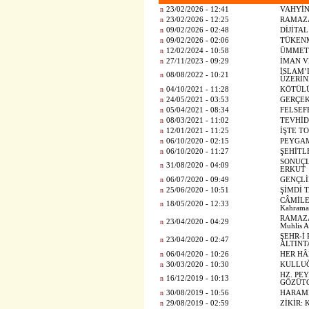
n
23/02/2026 - 12:41
VAHYİN
n
23/02/2026 - 12:25
RAMAZA
n
09/02/2026 - 02:48
DİJİTA
n
09/02/2026 - 02:06
TÜKEN
n
12/02/2024 - 10:58
ÜMMET
n
27/11/2023 - 09:29
İMAN V
İSLAM’
n
08/08/2022 - 10:21
ÜZERİN
n
04/10/2021 - 11:28
KÖTÜL
n
24/05/2021 - 03:53
GERÇEK
n
05/04/2021 - 08:34
FELSEF
n
08/03/2021 - 11:02
TEVHİD
n
12/01/2021 - 11:25
İŞTE T
n
06/10/2020 - 02:15
PEYGAM
n
06/10/2020 - 11:27
ŞEHİTL
SONUÇLA
n
31/08/2020 - 04:09
ERKUT
n
06/07/2020 - 09:49
GENÇLİK
n
25/06/2020 - 10:51
ŞİMDİ T
CÂMİLE
n
18/05/2020 - 12:33
Kahrama
RAMAZA
n
23/04/2020 - 04:29
Muhlis
ŞEHR-İ 
n
23/04/2020 - 02:47
ALTINT
n
06/04/2020 - 10:26
HER HÂ
n
30/03/2020 - 10:30
KULLUĞU
HZ. PEY
n
16/12/2019 - 10:13
GÖZÜT
n
30/08/2019 - 10:56
HARAM
n
29/08/2019 - 02:59
ZİKİR: 