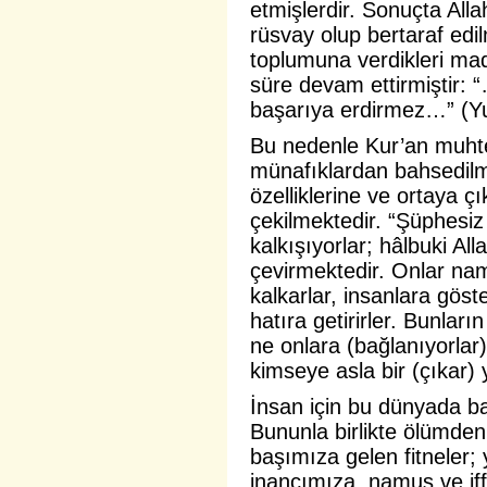
etmişlerdir. Sonuçta Allah
rüsvay olup
bertaraf edil
toplumuna verdikleri m
süre devam ettirmiştir: 
başarıya erdirmez…” (Y
Bu nedenle Kur’an muhte
münafıklardan
bahsedilm
özelliklerine ve ortaya çı
çekilmektedir. “Şüphesiz
kalkışıyorlar; hâlbuki Al
çevirmektedir. Onlar na
kalkarlar, insanlara göste
hatıra getirirler. Bunlar
ne onlara (bağlanıyorlar)
kimseye asla bir (çıkar)
İnsan için bu dünyada b
Bununla birlikte ölümde
başımıza gelen fitneler;
inancımıza, namus ve iffe