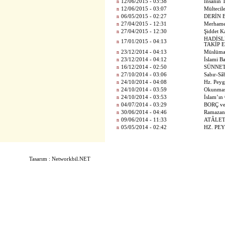
n
12/06/2015 - 03:38
İnsanın 
n
12/06/2015 - 03:07
Mülteci
n
06/05/2015 - 02:27
DERİN 
n
27/04/2015 - 12:31
Merhame
n
27/04/2015 - 12:30
Şiddet K
HADİSL
n
17/01/2015 - 04:13
TAKİP 
n
23/12/2014 - 04:13
Müslüman
n
23/12/2014 - 04:12
İslami Ba
n
16/12/2014 - 02:50
SÜNNET
n
27/10/2014 - 03:06
Sabır-Sâ
n
24/10/2014 - 04:08
Hz. Peyg
n
24/10/2014 - 03:59
Okunması
n
24/10/2014 - 03:53
İslam’ın
n
04/07/2014 - 03:29
BORÇ v
n
30/06/2014 - 04:46
Ramazan 
n
09/06/2014 - 11:33
ATÂLET
n
05/05/2014 - 02:42
HZ. PEY
Tasarım : Networkbil.NET