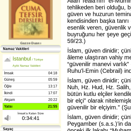
Allah Teala’nın “el-Mümin
tehlikeden beri olduğu, 
güven ve huzurun temina
kendisinden başka tanrı
esenlik veren, güvenlik
buyruğunu her şeye geçire
59/23.)
Gazze Duası
Namaz Vakitleri
İslam, güven dinidir; çün
âleme ulaştıran vahiy mel
“güvenilir manevi varlık”
Ruhu'l-Emin (Cebrail) ind
İslam, güven dinidir; çün
Nuh, Hz. Hud, Hz. Salih
Gençlerle İletişim (Günışığı-
bütün kutlu elçiler kendile
Reşitpaşa​) Abdülhamit Kahraman
bir elçi” olarak nitelemişl
güvenilir bir elçiyim.” (Ş
İslam, güven dinidir; çün
Peygamber (s.a.s.)’in d
Sayaç
önceki ilk lakabı “Muham