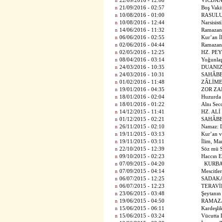
n
22/09/2016 - 12:08
VİCDANI
n
21/09/2016 - 02:57
Boş Vaki
n
10/08/2016 - 01:00
RASULU
n
10/08/2016 - 12:44
Narsisist
n
14/06/2016 - 11:32
Ramazan
n
06/06/2016 - 02:55
Kur’an İ
n
02/06/2016 - 04:44
Ramazan
n
02/05/2016 - 12:25
HZ. PE
n
08/04/2016 - 03:14
Yoğunlaş
n
24/03/2016 - 10:35
DUANI
n
24/03/2016 - 10:31
SAHÂBE
n
01/02/2016 - 11:48
ZÂLİME
n
19/01/2016 - 04:35
ZOR ZA
n
18/01/2016 - 02:04
Huzurda
n
18/01/2016 - 01:22
Alnı Sec
n
14/12/2015 - 11:41
HZ. ALİ
n
01/12/2015 - 02:21
SAHÂBE
n
26/11/2015 - 02:10
Namaz: D
n
19/11/2015 - 03:13
Kur’an v
n
19/11/2015 - 03:11
İlim, Mar
n
22/10/2015 - 12:39
Söz mü 
n
09/10/2015 - 02:23
Haccın E
n
07/09/2015 - 04:20
KURB
n
07/09/2015 - 04:14
Mescitle
n
06/07/2015 - 12:25
SADAKA
n
06/07/2015 - 12:23
TERAVİ
n
23/06/2015 - 03:48
Şeytanı
n
19/06/2015 - 04:50
RAMAZ
n
15/06/2015 - 06:11
Kardeşli
n
15/06/2015 - 03:24
Vücutta 