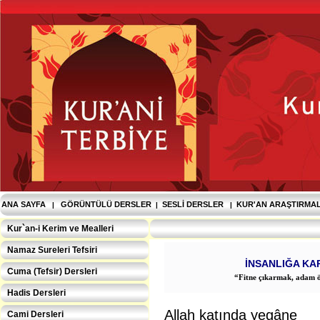
ANA SAYFA
GÖRÜNTÜLÜ DERSLER
SESLI DERSLER
KUR'AN ARAŞTIRMA
|
|
|
Kur`an-i Kerim ve Mealleri
Namaz Sureleri Tefsiri
İNSANLIĞA KA
Cuma (Tefsir) Dersleri
“Fitne çıkarmak, adam ö
Hadis Dersleri
Allah katında yegâne
Cami Dersleri