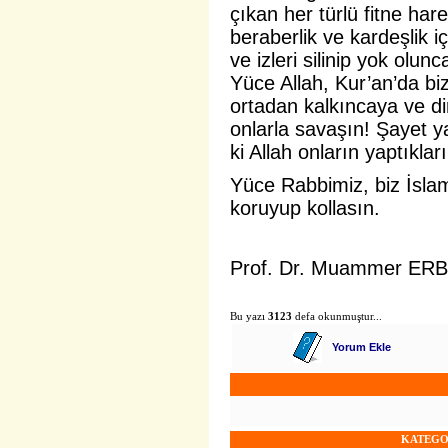
çıkan her türlü fitne hare
beraberlik ve kardeşlik i
ve izleri silinip yok olu
Yüce Allah, Kur’an’da bi
ortadan kalkıncaya ve d
onlarla savaşın! Şayet ya
ki Allah onların yaptıkları
Yüce Rabbimiz, biz İslam
koruyup kollasın.
Prof. Dr. Muammer ERBA
Bu yazı
3123
defa okunmuştur...
Yorum Ekle
KATEGO