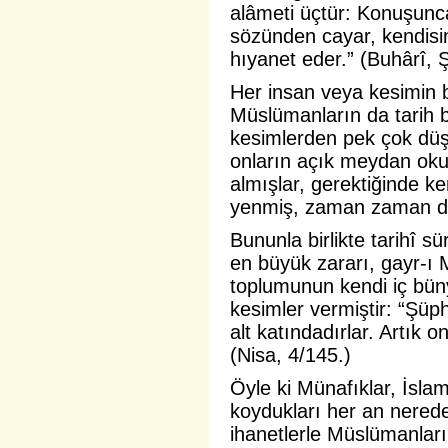
alâmeti
üçtür: Konuşunca
sözünden cayar, kendisin
hıyanet eder.” (Buhârî, 
Her insan veya kesimin b
Müslümanların da tarih 
kesimlerden pek çok dü
onların açık meydan okum
almışlar, gerektiğinde k
yenmiş, zaman zaman da 
Bununla birlikte tarihî 
en büyük zararı, gayr-ı 
toplumunun kendi iç bün
kesimler vermiştir: “Şü
alt katındadırlar. Artık 
(Nisa, 4/145.)
Öyle ki Münafıklar, İsla
koydukları her an nerede
ihanetlerle Müslümanları