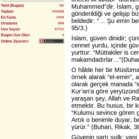
Muhammed”dir.
İslam, g
Tekil (Bugün)
582
Toplam
19116284
gönderildiği ve gelişip 
Uyumlu Evlilik Yöntemi (Bulgurlu)
En Fazla
25928
beldedir: “… Şu emin be
Ortalama
2858
95/3.)
Üye Sayısı
417221
Bugün Üye Olan
0
İslam, güven dinidir; çü
Online Ziyaretci
cennet yurdu, içinde güv
yurttur: “Müttakiler is c
makamdadırlar…”(Duhan
O hâlde her bir Müslüma
örnek alarak “el-emin”, 
olarak gerçek manada “e
Kur’an’a göre yeryüzünde
yaraşan şey, Allah ve Ras
etmektir. Bu husus, bir ku
“Kulumu sevince gören gö
Artık o benimle duyar, b
yürür.” (Buhari, Rikak, 3
Güvenin şartı sıdk; yani