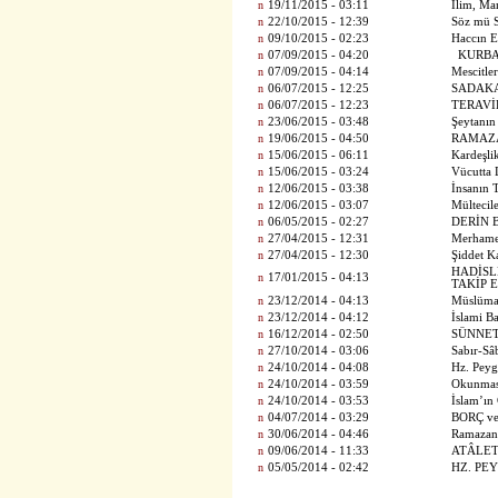
n
19/11/2015 - 03:11
İlim, Mar
n
22/10/2015 - 12:39
Söz mü 
n
09/10/2015 - 02:23
Haccın E
n
07/09/2015 - 04:20
KURB
n
07/09/2015 - 04:14
Mescitle
n
06/07/2015 - 12:25
SADAKA
n
06/07/2015 - 12:23
TERAVİ
n
23/06/2015 - 03:48
Şeytanı
n
19/06/2015 - 04:50
RAMAZ
n
15/06/2015 - 06:11
Kardeşli
n
15/06/2015 - 03:24
Vücutta 
n
12/06/2015 - 03:38
İnsanın 
n
12/06/2015 - 03:07
Mülteci
n
06/05/2015 - 02:27
DERİN 
n
27/04/2015 - 12:31
Merhame
n
27/04/2015 - 12:30
Şiddet K
HADİSL
n
17/01/2015 - 04:13
TAKİP 
n
23/12/2014 - 04:13
Müslüman
n
23/12/2014 - 04:12
İslami Ba
n
16/12/2014 - 02:50
SÜNNET
n
27/10/2014 - 03:06
Sabır-Sâ
n
24/10/2014 - 04:08
Hz. Peyg
n
24/10/2014 - 03:59
Okunması
n
24/10/2014 - 03:53
İslam’ın
n
04/07/2014 - 03:29
BORÇ v
n
30/06/2014 - 04:46
Ramazan 
n
09/06/2014 - 11:33
ATÂLET
n
05/05/2014 - 02:42
HZ. PEY