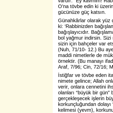
vardır: “Ey kavmim! Rab
O’na tövbe edin ki üzeri
gücünüze güç katsın.
Günahkârlar olarak
yüz 
ki: ‘Rabbinizden bağışla
bağışlayıcıdır. Bağışlama
bol yağmur indirsin. Sizi 
sizin için bahçeler var ets
(Nuh, 71/10- 12.) Bu ayet
maddi nimetlerle de mükâ
örnektir. (Bu manayı ifa
Araf, 7/96; Cin, 72/16; M
İstiğfar ve tövbe eden ita
nimete gelince; Allah onla
verir, onlara cennetini 
olanları “büyük bir gün”
gerçekleşecek işlerin bü
korkunçluğundan dolayı 
kelimesi (yevm), korkunu