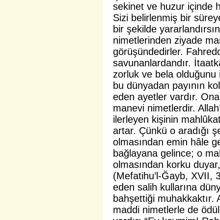
sekinet ve huzur içinde h
Sizi belirlenmiş bir sür
bir şekilde yararlandırsı
nimetlerinden ziyade manev
görüşündedirler. Fahred
savunanlardandır. İtaatk
zorluk ve bela olduğunu 
bu dünyadan payının kola
eden ayetler vardır. Ona 
manevi nimetlerdir. Alla
ilerleyen kişinin mahlûka
artar. Çünkü o aradığı 
olmasından emin hâle gel
bağlayana gelince; o m
olmasından korku duyar, 
(Mefatihu’l-Ğayb, XVII, 3
eden salih kullarına dü
bahşettiği muhakkaktır.
maddi nimetlerle de ödül