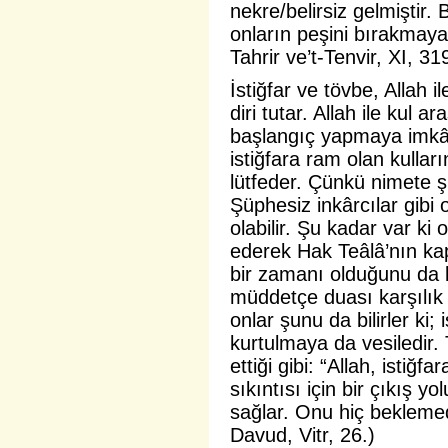
nekre/belirsiz gelmiştir
onların peşini bırakmayac
Tahrir ve’t-Tenvir, XI, 31
İstiğfar ve tövbe, Allah
diri tutar. Allah ile kul 
başlangıç yapmaya imkân
istiğfara ram olan kullar
lütfeder. Çünkü nimete şü
Şüphesiz inkârcılar gibi o
olabilir. Şu kadar var ki o
ederek Hak Teâlâ’nın kap
bir zamanı olduğunu da bi
müddetçe duası karşılık b
onlar şunu da bilirler ki; 
kurtulmaya da vesiledir. 
ettiği gibi: “Allah, isti
sıkıntısı için bir çıkış yo
sağlar. Onu hiç beklemed
Davud, Vitr, 26.)