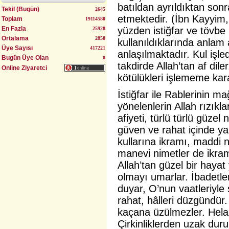
batıldan ayrıldıktan son
Tekil (Bugün)
2645
etmektedir. (İbn Kayyim,
Toplam
19114580
Uyumlu Evlilik Yöntemi (Bulgurlu)
En Fazla
yüzden istiğfar ve tövbe 
25928
Ortalama
2858
kullanıldıklarında anlam a
Üye Sayısı
417221
anlaşılmaktadır. Kul işled
Bugün Üye Olan
0
takdirde Allah’tan af dile
Online Ziyaretci
kötülükleri işlememe kararl
İstiğfar ile Rablerinin ma
yönelenlerin Allah rızıkla
afiyeti, türlü türlü güzel
güven ve rahat içinde yaş
kullarına ikramı, maddi n
manevi nimetler de ikram
Allah’tan güzel bir haya
olmayı umarlar. İbadetle
duyar, O’nun vaatleriyle s
rahat, hâlleri düzgündü
kaçana üzülmezler. Helal i
Çirkinliklerden uzak duru