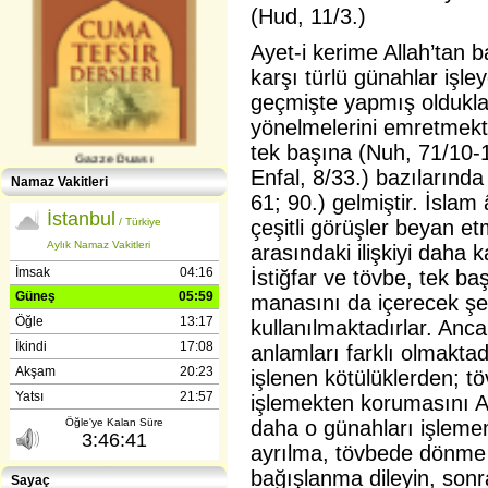
(Hud, 11/3.)
Ayet-i kerime Allah’tan b
karşı türlü günahlar işle
geçmişte yapmış oldukla
yönelmelerini emretmekte
tek başına (Nuh, 71/10-
Gazze Duası
Enfal, 8/33.) bazılarında 
Namaz Vakitleri
61; 90.) gelmiştir. İslam 
çeşitli görüşler beyan etm
arasındaki ilişkiyi daha 
İstiğfar ve tövbe, tek baş
manasını da içerecek şe
kullanılmaktadırlar. Ancak
Gençlerle İletişim (Günışığı-
anlamları farklı olmakta
Reşitpaşa​) Abdülhamit Kahraman
işlenen kötülüklerden; t
işlemekten korumasını All
daha o günahları işleme
ayrılma, tövbede dönme
bağışlanma dileyin, sonr
Sayaç