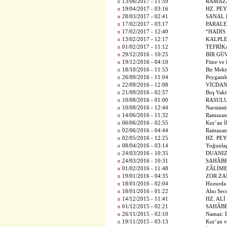
n
13/06/2017 - 11:59
RAMAZ
n
19/04/2017 - 03:16
HZ. PE
n
28/03/2017 - 02:41
SANAL 
n
17/02/2017 - 03:17
PARALE
n
17/02/2017 - 12:40
“HADİS
n
13/02/2017 - 12:17
KALPLE
n
01/02/2017 - 11:12
TEFRİK
n
29/12/2016 - 10:25
BİR GÜ
n
19/12/2016 - 04:10
Fitne ve
n
18/10/2016 - 11:53
Bir Mek
n
26/09/2016 - 11:04
Peygambe
n
22/09/2016 - 12:08
VİCDANI
n
21/09/2016 - 02:57
Boş Vaki
n
10/08/2016 - 01:00
RASULU
n
10/08/2016 - 12:44
Narsisist
n
14/06/2016 - 11:32
Ramazan
n
06/06/2016 - 02:55
Kur’an İ
n
02/06/2016 - 04:44
Ramazan
n
02/05/2016 - 12:25
HZ. PE
n
08/04/2016 - 03:14
Yoğunlaş
n
24/03/2016 - 10:35
DUANI
n
24/03/2016 - 10:31
SAHÂBE
n
01/02/2016 - 11:48
ZÂLİME
n
19/01/2016 - 04:35
ZOR ZA
n
18/01/2016 - 02:04
Huzurda
n
18/01/2016 - 01:22
Alnı Sec
n
14/12/2015 - 11:41
HZ. ALİ
n
01/12/2015 - 02:21
SAHÂBE
n
26/11/2015 - 02:10
Namaz: D
n
19/11/2015 - 03:13
Kur’an v