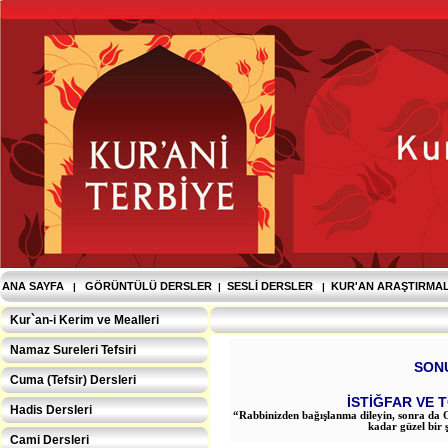
ANA SAYFA
GÖRÜNTÜLÜ DERSLER
SESLI DERSLER
KUR'AN ARAŞTIRMA
|
|
|
Kur`an-i Kerim ve Mealleri
Namaz Sureleri Tefsiri
SONU
Cuma (Tefsir) Dersleri
İSTİĞFAR VE T
Hadis Dersleri
“Rabbinizden bağışlanma dileyin, sonra da O
kadar güzel bir ş
Cami Dersleri