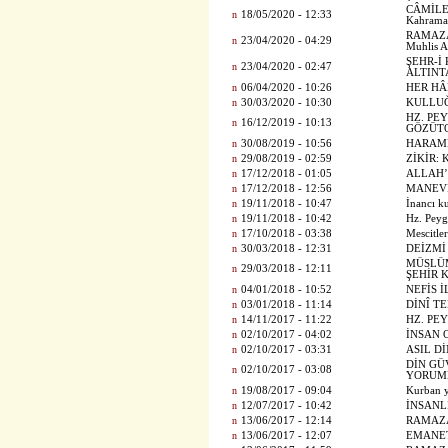
CÂMİLE
n
18/05/2020 - 12:33
Kahrama
RAMAZA
n
23/04/2020 - 04:29
Muhlis
ŞEHR-İ 
n
23/04/2020 - 02:47
ALTINT
n
06/04/2020 - 10:26
HER HÂ
n
30/03/2020 - 10:30
KULLUĞU
HZ. PEY
n
16/12/2019 - 10:13
GÖZÜT
n
30/08/2019 - 10:56
HARAM
n
29/08/2019 - 02:59
ZİKİR: 
n
17/12/2018 - 01:05
ALLAH’
n
17/12/2018 - 12:56
MANEVİ
n
19/11/2018 - 10:47
İnancı k
n
19/11/2018 - 10:42
Hz. Peyg
n
17/10/2018 - 03:38
Mescitle
n
30/03/2018 - 12:31
DEİZMİ
MÜSLÜM
n
29/03/2018 - 12:11
ŞEHİR 
n
04/01/2018 - 10:52
NEFİS 
n
03/01/2018 - 11:14
DİNÎ T
n
14/11/2017 - 11:22
HZ. PE
n
02/10/2017 - 04:02
İNSAN 
n
02/10/2017 - 03:31
ASIL D
DİN GÜ
n
02/10/2017 - 03:08
YORUM
n
19/08/2017 - 09:04
Kurban y
n
12/07/2017 - 10:42
İNSANL
n
13/06/2017 - 12:14
RAMAZ
n
13/06/2017 - 12:07
EMANE