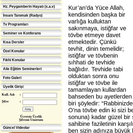
Hz. Peygamberin Hayatı (s.a.v)
Kur’an’da Yüce Allah,
kendisinden başka bir
İnsanı Tanımak (Radyo)
varlığa kulluktan
Tv Programları
sakınmaya, istiğfar ve
Seminer ve Konferans
tövbe etmeye davet
etmektedir. Çünkü
Kısa Dersler
tevhit, dinin temelidir;
Özel Konular
istiğfar ve tövbenin
Fıkhi Konular
sıhhati de tevhide
bağlıdır. Tevhide tabi
Aile Eğitim Seminerleri
olduktan sonra onu
Foto Galeri
istiğfar ve tövbe ile
Üyelik Girişi
tamamlayan kullardan
Kull. Adı
:
bahseden bu ayetlerden
Şifre
:
biri şöyledir: “Rabbinizd
O’na tövbe edin ki sizi 
sonuna) kadar güzel bir ş
Ücretsiz Üye
lik
Şifremi Unuttum
Eğitimcilere ÖZEL
sahibine faziletinin karşı
Güncel Videolar
ben sizin adınıza büyük