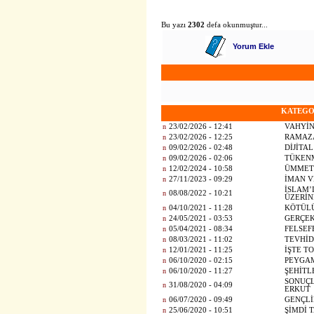
Bu yazı
2302
defa okunmuştur...
Yorum Ekle
KATEGO
n
23/02/2026 - 12:41
VAHYİN
n
23/02/2026 - 12:25
RAMAZA
n
09/02/2026 - 02:48
DİJİTA
n
09/02/2026 - 02:06
TÜKEN
n
12/02/2024 - 10:58
ÜMMET
n
27/11/2023 - 09:29
İMAN V
İSLAM’
n
08/08/2022 - 10:21
ÜZERİN
n
04/10/2021 - 11:28
KÖTÜL
n
24/05/2021 - 03:53
GERÇEK
n
05/04/2021 - 08:34
FELSEF
n
08/03/2021 - 11:02
TEVHİD
n
12/01/2021 - 11:25
İŞTE T
n
06/10/2020 - 02:15
PEYGAM
n
06/10/2020 - 11:27
ŞEHİTL
SONUÇLA
n
31/08/2020 - 04:09
ERKUT
n
06/07/2020 - 09:49
GENÇLİK
n
25/06/2020 - 10:51
ŞİMDİ T