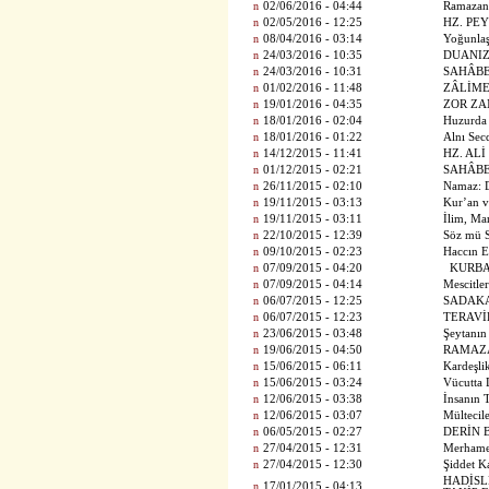
n
02/06/2016 - 04:44
Ramazan
n
02/05/2016 - 12:25
HZ. PE
n
08/04/2016 - 03:14
Yoğunlaş
n
24/03/2016 - 10:35
DUANI
n
24/03/2016 - 10:31
SAHÂBE
n
01/02/2016 - 11:48
ZÂLİME
n
19/01/2016 - 04:35
ZOR ZA
n
18/01/2016 - 02:04
Huzurda
n
18/01/2016 - 01:22
Alnı Sec
n
14/12/2015 - 11:41
HZ. ALİ
n
01/12/2015 - 02:21
SAHÂBE
n
26/11/2015 - 02:10
Namaz: D
n
19/11/2015 - 03:13
Kur’an v
n
19/11/2015 - 03:11
İlim, Mar
n
22/10/2015 - 12:39
Söz mü 
n
09/10/2015 - 02:23
Haccın E
n
07/09/2015 - 04:20
KURB
n
07/09/2015 - 04:14
Mescitle
n
06/07/2015 - 12:25
SADAKA
n
06/07/2015 - 12:23
TERAVİ
n
23/06/2015 - 03:48
Şeytanı
n
19/06/2015 - 04:50
RAMAZ
n
15/06/2015 - 06:11
Kardeşli
n
15/06/2015 - 03:24
Vücutta 
n
12/06/2015 - 03:38
İnsanın 
n
12/06/2015 - 03:07
Mülteci
n
06/05/2015 - 02:27
DERİN 
n
27/04/2015 - 12:31
Merhame
n
27/04/2015 - 12:30
Şiddet K
HADİSL
n
17/01/2015 - 04:13