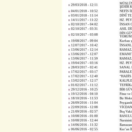
MÜSLÜM
n
29/03/2018 - 12:11
ŞEHİR 
n
04/01/2018 - 10:52
NEFİS 
n
03/01/2018 - 11:14
DİNÎ T
n
14/11/2017 - 11:22
HZ. PE
n
02/10/2017 - 04:02
İNSAN 
n
02/10/2017 - 03:31
ASIL D
DİN GÜ
n
02/10/2017 - 03:08
YORUM
n
19/08/2017 - 09:04
Kurban y
n
12/07/2017 - 10:42
İNSANL
n
13/06/2017 - 12:14
RAMAZ
n
13/06/2017 - 12:07
EMANE
n
13/06/2017 - 11:59
RAMAZ
n
19/04/2017 - 03:16
HZ. PE
n
28/03/2017 - 02:41
SANAL 
n
17/02/2017 - 03:17
PARALE
n
17/02/2017 - 12:40
“HADİS
n
13/02/2017 - 12:17
KALPLE
n
01/02/2017 - 11:12
TEFRİK
n
29/12/2016 - 10:25
BİR GÜ
n
19/12/2016 - 04:10
Fitne ve
n
18/10/2016 - 11:53
Bir Mek
n
26/09/2016 - 11:04
Peygambe
n
22/09/2016 - 12:08
VİCDANI
n
21/09/2016 - 02:57
Boş Vaki
n
10/08/2016 - 01:00
RASULU
n
10/08/2016 - 12:44
Narsisist
n
14/06/2016 - 11:32
Ramazan
n
06/06/2016 - 02:55
Kur’an İ