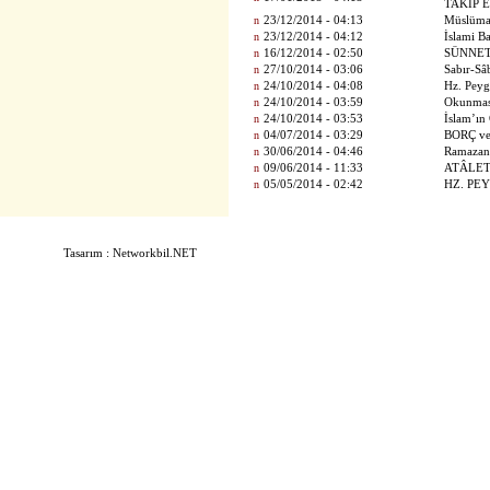
TAKİP 
n
23/12/2014 - 04:13
Müslüman
n
23/12/2014 - 04:12
İslami Ba
n
16/12/2014 - 02:50
SÜNNET
n
27/10/2014 - 03:06
Sabır-Sâ
n
24/10/2014 - 04:08
Hz. Peyg
n
24/10/2014 - 03:59
Okunması
n
24/10/2014 - 03:53
İslam’ın
n
04/07/2014 - 03:29
BORÇ v
n
30/06/2014 - 04:46
Ramazan 
n
09/06/2014 - 11:33
ATÂLET
n
05/05/2014 - 02:42
HZ. PEY
Tasarım : Networkbil.NET