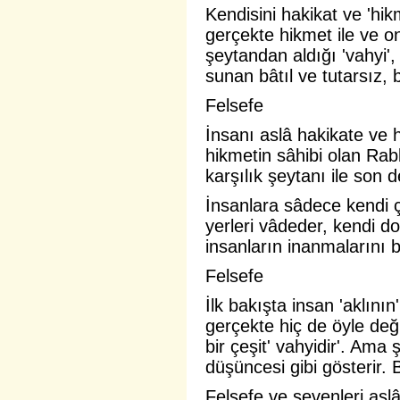
Kendisini hakikat ve 'hik
gerçekte hikmet ile ve on
şeytandan aldığı 'vahyi',
sunan bâtıl ve tutarsız, b
Felsefe
İnsanı aslâ hakikate ve 
hikmetin sâhibi olan Rab
karşılık şeytanı ile son 
İnsanlara sâdece kendi çı
yerleri vâdeder, kendi d
insanların inanmalarını b
Felsefe
İlk bakışta insan 'aklının
gerçekte hiç de öyle değ
bir çeşit' vahyidir'. Ama 
düşüncesi gibi gösterir. 
Felsefe ve sevenleri aslâ