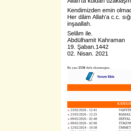
Allah'ta kuldan uzaklaşm
Kendimizden emin olma
Her dâim Allah'a c.c. s
inşaallah.
Selâm ile.
Abdülhamit Kahraman
19. Şaban.1442
02. Nisan. 2021
Bu yazı
2536
defa okunmuştur...
Yorum Ekle
KATEGO
n
23/02/2026 - 12:41
VAHYİN
n
23/02/2026 - 12:25
RAMAZA
n
09/02/2026 - 02:48
DİJİTA
n
09/02/2026 - 02:06
TÜKEN
n
12/02/2024 - 10:58
ÜMMET