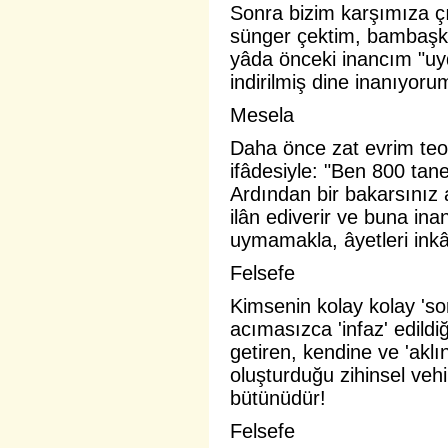
Sonra bizim karşımıza çı
sünger çektim, bambaşka
yâda önceki inancım "uy
indirilmiş dine inanıyorum
Mesela
Daha önce zat evrim te
ifâdesiyle: "Ben 800 tane
Ardından bir bakarsınız a
ilân ediverir ve buna in
uymamakla, âyetleri inkâ
Felsefe
Kimsenin kolay kolay 'so
acımasızca 'infaz' edildi
getiren, kendine ve 'aklı
oluşturduğu zihinsel vehi
bütünüdür!
Felsefe