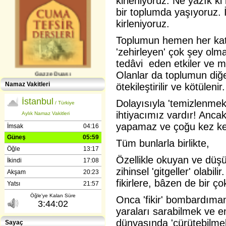
kirleniyoruz. Ne yazık k
bir toplumda yaşıyoruz. 
kirleniyoruz.
Toplumun hemen her katm
'zehirleyen' çok şey olm
tedâvi eden etkiler ve m
Gazze Duası
Olanlar da toplumun diğer
Namaz Vakitleri
ötekileştirilir ve kötülenir.
Dolayısıyla 'temizlenmek
ihtiyacımız vardır! Ancak
yapamaz ve çoğu kez kend
Tüm bunlarla birlikte,
Gençlerle İletişim (Günışığı-
Özellikle okuyan ve dü
Reşitpaşa​) Abdülhamit Kahraman
zihinsel 'gitgeller' olabil
fikirlere, bâzen de bir ç
Onca 'fikir' bombardıman
yaraları sarabilmek ve en
dünyasında 'çürütebilmek'
Sayaç