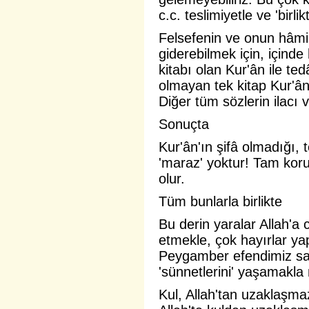
c.c. teslimiyetle ve 'birli
Felsefenin ve onun hâmisi
giderebilmek için, içinde
kitabı olan Kur'ân ile ted
olmayan tek kitap Kur'ân'
Diğer tüm sözlerin ilacı 
Sonuçta
Kur'ân'ın şifâ olmadığı, 
'maraz' yoktur! Tam koru
olur.
Tüm bunlarla birlikte
Bu derin yaralar Allah'a 
etmekle, çok hayırlar ya
Peygamber efendimiz sall
'sünnetlerini' yaşamakla
Kul, Allah'tan uzaklaşma