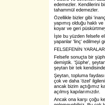
edemezler. Kendilerini bi
tahammül edemezler.
Özellikle bizler gibi 'inan
yapımış olduğu haklı ve d
koyar ve geri püskürtmey
İşte bu yüzden felsefe e
yapanlar 'linç' edilmeyi
FELSEFENİN YARALARI
Felsefe sonuçta bir şüp
demiştik. 'Şüphe', şeytanı
şeytan bir tek kendisind
Şeytan, topluma faydası
çok ve daha 'özel' ilgilen
ancak bizim açtığımız kap
açılmış kapılarımızdır.
Ancak ona karşı çoğu ke
gelemeyebiliriz. Bu çok k