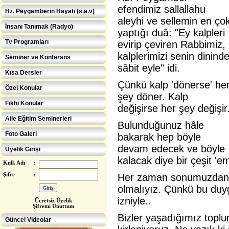
efendimiz sallallahu
Hz. Peygamberin Hayatı (s.a.v)
aleyhi ve sellemin en ço
İnsanı Tanımak (Radyo)
yaptığı duâ: "Ey kalpleri
Tv Programları
evirip çeviren Rabbimiz,
kalplerimizi senin dinind
Seminer ve Konferans
sâbit eyle" idi.
Kısa Dersler
Çünkü kalp 'dönerse' he
Özel Konular
şey döner. Kalp
Fıkhi Konular
değişirse her şey değişir
Aile Eğitim Seminerleri
Bulunduğunuz hâle
Foto Galeri
bakarak hep böyle
devam edecek ve böyle
Üyelik Girişi
kalacak diye bir çeşit '
Kull. Adı
:
Şifre
:
Her zaman sonumuzdan ko
olmalıyız. Çünkü bu duygu 
izniyle..
Ücretsiz Üye
lik
Şifremi Unuttum
Eğitimcilere ÖZEL
Bizler yaşadığımız toplum
Güncel Videolar