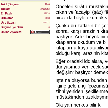
Tekil (Bugün)
2648
Önceleri sırât-ı müstak
Toplam
19114583
çıkan ve 'acayip' (şâz) fik
Uyumlu Evlilik Yöntemi (Bulgurlu)
En Fazla
25928
biraz da böyle okumak v
Ortalama
2858
Üye Sayısı
417221
Çünkü bu zatların bir ço
Bugün Üye Olan
0
sonra, karşı arazinin ki
Online Ziyaretci
başlıyor. Artık büyük bi
kitaplarını okudum ve bi
kitapları arkaya atabiliyor
olduğu karşı arazinin kita
Eğer oradaki iddialara, 
dünyasında verilecek sağl
'değişim' başlıyor demekt
İşte ne oluyorsa bundan 
ilginç gelen, içi 'çözüms
zihni yeniden 'şekillenm
müstakimden uzaklaşma 
Okuyan herkes bilir ki