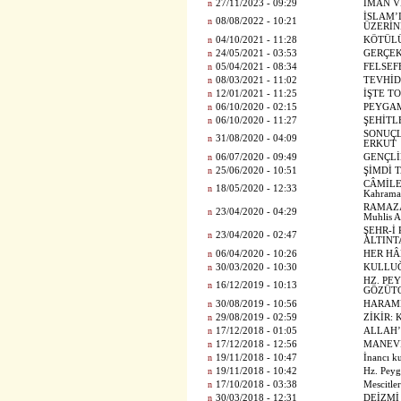
n
27/11/2023 - 09:29
İMAN V
İSLAM’
n
08/08/2022 - 10:21
ÜZERİN
n
04/10/2021 - 11:28
KÖTÜL
n
24/05/2021 - 03:53
GERÇEK
n
05/04/2021 - 08:34
FELSEF
n
08/03/2021 - 11:02
TEVHİD
n
12/01/2021 - 11:25
İŞTE T
n
06/10/2020 - 02:15
PEYGAM
n
06/10/2020 - 11:27
ŞEHİTL
SONUÇLA
n
31/08/2020 - 04:09
ERKUT
n
06/07/2020 - 09:49
GENÇLİK
n
25/06/2020 - 10:51
ŞİMDİ T
CÂMİLE
n
18/05/2020 - 12:33
Kahrama
RAMAZA
n
23/04/2020 - 04:29
Muhlis
ŞEHR-İ 
n
23/04/2020 - 02:47
ALTINT
n
06/04/2020 - 10:26
HER HÂ
n
30/03/2020 - 10:30
KULLUĞU
HZ. PEY
n
16/12/2019 - 10:13
GÖZÜT
n
30/08/2019 - 10:56
HARAM
n
29/08/2019 - 02:59
ZİKİR: 
n
17/12/2018 - 01:05
ALLAH’
n
17/12/2018 - 12:56
MANEVİ
n
19/11/2018 - 10:47
İnancı k
n
19/11/2018 - 10:42
Hz. Peyg
n
17/10/2018 - 03:38
Mescitle
n
30/03/2018 - 12:31
DEİZMİ