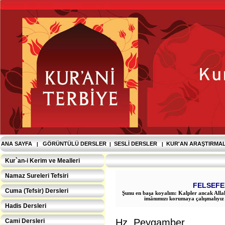
ANA SAYFA
GÖRÜNTÜLÜ DERSLER
SESLI DERSLER
KUR'AN ARAŞTIRMA
|
|
|
Kur`an-i Kerim ve Mealleri
Namaz Sureleri Tefsiri
FELSEFE
Cuma (Tefsir) Dersleri
Şunu en başa koyalım: Kalpler ancak Allah
imânımızı korumaya çalışmalıyız v
Hadis Dersleri
Hz. Peygamber
Cami Dersleri