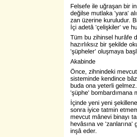
Felsefe ile uğraşan bir in
değilse mutlaka 'yara' al
zan üzerine kuruludur. Bi
İçi adetâ 'çelişkiler' ve 
Tüm bu zihinsel hurâfe do
hazırlıksız bir şekilde o
'şüpheler' oluşmaya başl
Akabinde
Önce, zihnindeki mevcut 
sisteminde kendince bâzı
buda ona yeterli gelmez.
'şüphe' bombardımana m
İçinde yeni yeni şekillene
sonra iyice tatmin etme
mevcut mânevi binayı ta
hevâsına ve 'zanlarına' 
inşâ eder.