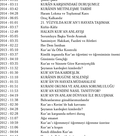
2014 - 03:11
KURÂN KARŞISINDAKİ DURUŞUMUZ
2014 - 03:42
KURÂNIN METİNLEŞME TARİHİ
2014 - 04:28
Haram Lokma ve Toplumsal Kaos
2014 - 06:05
Oruç Kalkandır
2014 - 01:01
21. YÜZYILDA KUR’AN’I HAYATA TAŞIMAK
2014 - 03:17
Küfür-Kâfir
2014 - 12:49
HALKIN KUR’AN ANLAYIŞI
2014 - 05:05
Sorumluyu Başka Yerde Aramak
2014 - 03:35
Samimiyet: Hakikati, Fazileti ve Afetleri
2014 - 02:22
Her Dem İmtihan
2013 - 05:10
Kur’an’da Öfke Kontrolü
2013 - 03:37
Kimlik inşasında Kur’an öğretimi ve öğreniminin önemi
2013 - 04:10
Günümüz Gençliği
2013 - 03:35
Kur'an ve Sünnete Göre Kavmiyetçilik
2013 - 11:32
Şeytanın kardeşleri kimlerdir?
2013 - 01:30
KUR’AN’DA KARDEŞLİK
2013 - 11:10
KURÂNIN BUGÜNE SESLENİŞİ
2013 - 01:55
KUR’ÂN’IN HAYATA MÜDAHALESİ
2013 - 01:51
KURANI OKUMA VE ANLAMA SORUMLULUĞU
2012 - 11:53
KUR’AN KENDİNİ NASIL TANITIYOR?
2012 - 04:19
KUR‘AN‘IN ANLAM DÜNYASI İLE BULUŞMAK
2012 - 11:38
Buhranlarımız günahlarımızdandır
2012 - 02:30
Kur’an-ı Kerim’de hak kavramı
2012 - 04:28
Şeytanın kardeşleri kimlerdir?
2012 - 02:28
Kur’an karşısında nebevi duruş
2012 - 11:07
Ağır emanet
2012 - 10:59
Kur’an’ı öğrenmeyi/ öğretmeyi öğrenme üzerine
2012 - 11:06
Kur’an’a koşun
2012 - 04:04
Kendi dilinden Kur’an