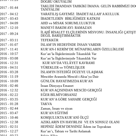
DOĞRU OKUYALIM
TAKLİDİ İMANDAN TAHKİKİ İMANA: GELİN RABBİMİZİ D
2017 - 01:44
TANIYALIM
2017 - 04:12
YARATILIŞ GAYEMİZ: İBADET/ALLAH’A KULLUK
2017 - 03:43
İBADETLERİN BİRLİĞİMİZE KATKISI
2017 - 04:09
AHD ve MİSAK SORUMLULUKTUR
2017 - 12:10
MANEVİ BAKIM AYI: RAMAZAN
İLAHÎ RİSALET ELÇİLERİNİN MİSYONU: İNSANLIĞI ÇATIŞ
2017 - 09:24
DEĞİL BARIŞTIRMAKTIR
2017 - 03:11
TEFEKKÜR
2017 - 01:07
İSLAM’IN HEDEFİNDE İNSAN VARDIR
2017 - 11:41
KUR’AN-I KERİM’DE MÜNAFIKLARIN ÖZELLİKLERİ
2016 - 10:57
Kur’an’la İlişkilerimizde Tıkanıklık Var
2016 - 03:08
Kur’an’la İlişkilerimizde Tıkanıklık Var
2016 - 12:31
KUR’AN’DA VELÂYET KAVRAMI
2016 - 04:51
YÜREKLER ve YÖNELİŞLER
2016 - 03:28
İSLAM'IN İSTEDİĞİ DÜZEYE ULAŞMAK
2016 - 11:19
Mescitler Arasında Mescid-i Aksa’ya Dair
2016 - 10:09
GÜNLÜK HAYATIMIZDA KUR’AN
2016 - 02:46
İnsan Dünyaya Emanet
2016 - 12:32
KUR’AN AÇISINDAN MESCİD GERÇEĞİ
2016 - 02:22
EĞER BİLMİYORSANIZ
2015 - 03:35
KUR’AN’A GÖRE SAHABE GERÇEĞİ
2015 - 01:28
TAKVA
2015 - 02:44
Zaman, İnsan ve ziyan
2015 - 03:47
KUR’AN EĞİTİMİ
2015 - 10:46
KOMŞULUKTA KUR’ANİ ÖLÇÜ
2015 - 12:38
AZIKLARIN EN HAYIRLISI VE EN SONSUZ OLANI
2015 - 02:51
HEPİNİZ ÂDEM’DENSİNİZ Âdem ise Topraktan
2015 - 12:27
Kur’an’ı, Tabiatı ve Tarihi Anlamak
2014 - 03:22
Şükür-Şâkir