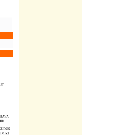
KUT
 HAVA
JİK
KUDÜS
IMIZI