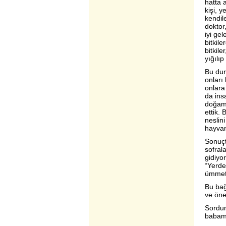
hatta a
kişi, 
kendil
doktor,
iyi gel
bitkile
bitkil
yığılıp
Bu dur
onları
onlara
da ins
doğamı
ettik.
neslin
hayvan
Sonuçta
sofral
gidiyo
“Yerde
ümmett
Bu bağ
ve öne
Sordum
babam 