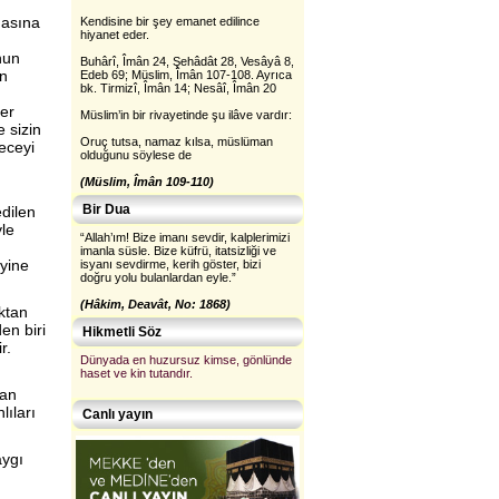
masına
Kendisine bir şey emanet edilince
hiyanet eder.
nun
Buhârî, Îmân 24, Şehâdât 28, Vesâyâ 8,
in
Edeb 69; Müslim, Îmân 107-108. Ayrıca
bk. Tirmizî, Îmân 14; Nesâî, Îmân 20
ler
Müslim’in bir rivayetinde şu ilâve vardır:
e sizin
Oruç tutsa, namaz kılsa, müslüman
geceyi
olduğunu söylese de
(Müslim, Îmân 109-110)
Bir Dua
dilen
yle
“Allah’ım! Bize imanı sevdir, kalplerimizi
imanla süsle. Bize küfrü, itatsizliği ve
yine
isyanı sevdirme, kerih göster, bizi
doğru yolu bulanlardan eyle.”
(Hâkim, Deavât, No: 1868)
ktan
en biri
Hikmetli Söz
r.
Dünyada en huzursuz kimse, gönlünde
haset ve kin tutandır.
dan
lıları
Canlı yayın
aygı