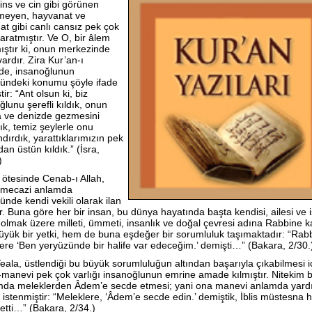
 ins ve cin gibi görünen
meyen, hayvanat ve
t gibi canlı cansız pek çok
aratmıştır. Ve O, bir âlem
ıştır ki, onun merkezinde
ardır. Zira Kur’an-ı
de, insanoğlunun
ündeki konumu şöyle ifade
tir: “Ant olsun ki, biz
ğlunu şerefli kıldık, onun
 ve denizde gezmesini
ık, temiz şeylerle onu
ndırdık, yarattıklarımızın pek
an üstün kıldık.” (İsra,
)
ötesinde Cenab-ı Allah,
 mecazi anlamda
ünde kendi vekili olarak ilan
ir. Buna göre her bir insan, bu dünya hayatında başta kendisi, ailesi ve i
 olmak üzere milleti, ümmeti, insanlık ve doğal çevresi adına Rabbine k
yük bir yetki, hem de buna eşdeğer bir sorumluluk taşımaktadır: “Rab
ere ‘Ben yeryüzünde bir halife var edeceğim.’ demişti…” (Bakara, 2/30.
Teala, üstlendiği bu büyük sorumluluğun altından başarıyla çıkabilmesi i
manevi pek çok varlığı insanoğlunun emrine amade kılmıştır. Nitekim 
da meleklerden Âdem’e secde etmesi; yani ona manevi anlamda yard
 istenmiştir: “Meleklere, ‘Âdem’e secde edin.’ demiştik, İblis müstesna 
etti…” (Bakara, 2/34.)