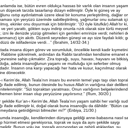
anlamda ise, bütün evren oldukça hassas bir varlık olan insanın yaşa
un düşecek tarzda tasarlanıp dizayn edilmiştir. Öyle ki güneş ve ay
ğlunu ısıtıp aydınlatmak üzere ideal bir konuma yerleştirilmiş, dağlar o
maması için yeryüzü üzerinde sabitleştirilmiş, yağmurlar onu sulamak iç
lmış, ekinler onu doyurmak için bitirilmiştir: “(O öyle lütufkâr) Allah'tır ki,
 ve yeri yarattı, gökten suyu indirip onunla rızık olarak size türlü meyve
; izni ile denizde yüzüp gitmeleri için gemileri emrinize verdi; nehirleri d
anmanız) için akıttı. Düzenli seyreden güneşi ve ayı size faydalı kıldı; 
düzü de istifadenize verdi…” (İbrahim, 14/32-34.)
tada insana düşen görev ve sorumluluk, öncelikle kendi kadir kıymetini
k Rabbine şükretmek, ardından da Rabbi tarafından kendisine emanet e
çevresine sahip çıkmaktır. Zira toprağı, suyu, havası, hayvanı ve bitkisi
doğa, adeta insanoğlunun yaşamı ve mutluluğu için seferber olmuş
adır. İnsanın ona karşı yapacağı her hata ve kusur, kaçınılmaz olarak 
ine dönecektir.
-ı Kerim’de, Allah Teala’nın insanı bu evrenin temel yapı taşı olan topra
ğı ifade edilmiş, bunun ötesinde bu husus Allah’ın varlığına dair delillerd
 nitelenmiştir: “Sizi topraktan yaratması, Onun varlığının belgelerindendi
hemen birer insan olup yeryüzüne yayılırsınız.” (Rum, 30/20.)
 şekilde Kur’an-ı Kerim’de, Allah Teala’nın yaşam sahibi her varlığı su
ğı ifade edilmiştir ki, doğal olarak buna insanoğlu da dâhildir: “Bütün can
meydana getirdiğimizi bilmezler mi?” (Enbiya, 21/30.)
umda insanoğlu, kendilerinden dünyaya geldiği anne-babasına nasıl s
ip hürmet etmesi gerekiyorsa, toprak ve suya da aynı şekilde saygı
melidir. Bunun yolu ise, toprağı erozyondan ve zehirli atıklardan, su