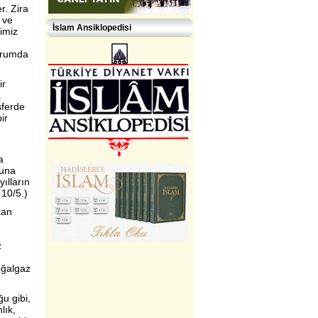
r. Zira
 ve
İslam Ansiklopedisi
imiz
durumda
ir
.
sferde
ir
a
buna
ılların
 10/5.)
tan
z
oğalgaz
ğu gibi,
lık,