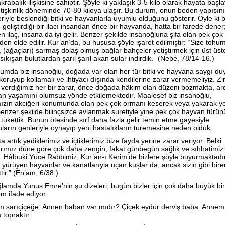
krabalık ilişkisine sahiptir. Şöyle ki yaklaşık 3-5 kilo olarak hayata başl
yetişkinlik döneminde 70-80 kiloya ulaşır. Bu durum, onun beden yapısın
eriyle beslendiği bitki ve hayvanlarla uyumlu olduğunu gösterir. Öyle ki b
 geliştirdiği bir ilacı insandan önce bir hayvanda, hatta bir farede dener
en ilaç, insana da iyi gelir. Benzer şekilde insanoğluna şifa olan pek çok 
rden elde edilir. Kur’an’da, bu hususa şöyle işaret edilmiştir: “Size tohum
er, (ağaçları) sarmaş dolaş olmuş bağlar bahçeler yetiştirmek için üst üst
 sıkışan bulutlardan şarıl şarıl akan sular indirdik.” (Nebe, 78/14-16.)
umda biz insanoğlu, doğada var olan her tür bitki ve hayvana saygı du
 koruyup kollamalı ve ihtiyacı dışında kendilerine zarar vermemeliyiz. Zi
 verdiğimiz her bir zarar, önce doğada hâkim olan düzeni bozmakta, a
an yaşamını olumsuz yönde etkilemektedir. Maalesef biz insanoğlu,
zın akciğeri konumunda olan pek çok ormanı keserek veya yakarak y
 Benzer şekilde bilinçsizce avlanmak suretiyle yine pek çok hayvan türün
i tükettik. Bunun ötesinde sırf daha fazla gelir temin etme gayesiyle
ların genleriyle oynayıp yeni hastalıkların türemesine neden olduk.
 artık yediklerimiz ve içtiklerimiz bize fayda yerine zarar veriyor. Belki
arımız düne göre çok daha zengin, fakat günbegün sağlık ve sıhhatimiz
r. Hâlbuki Yüce Rabbimiz, Kur’an-ı Kerim’de bizlere şöyle buyurmaktadı
 yürüyen hayvanlar ve kanatlarıyla uçan kuşlar da, ancak sizin gibi bire
ir.” (En’am, 6/38.)
lamda Yunus Emre’nin şu dizeleri, bugün bizler için çok daha büyük bi
m ifade ediyor:
 sarıçiçeğe: Annen baban var mıdır? Çiçek eydür derviş baba: Annem
topraktır.