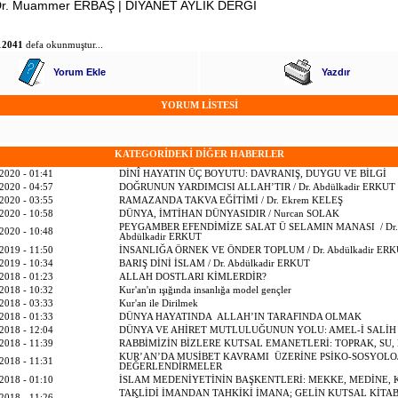
 Dr. Muammer ERBAŞ | DİYANET AYLIK DERGİ
12041
defa okunmuştur...
Yorum Ekle
Yazdır
YORUM LİSTESİ
KATEGORİDEKİ DİĞER HABERLER
2020 - 01:41
DİNÎ HAYATIN ÜÇ BOYUTU: DAVRANIŞ, DUYGU VE BİLGİ
2020 - 04:57
DOĞRUNUN YARDIMCISI ALLAH’TIR / Dr. Abdülkadir ERKUT
2020 - 03:55
RAMAZANDA TAKVA EĞİTİMİ / Dr. Ekrem KELEŞ
2020 - 10:58
DÜNYA, İMTİHAN DÜNYASIDIR / Nurcan SOLAK
PEYGAMBER EFENDİMİZE SALAT Ü SELAMIN MANASI / Dr.
2020 - 10:48
Abdülkadir ERKUT
2019 - 11:50
İNSANLIĞA ÖRNEK VE ÖNDER TOPLUM / Dr. Abdülkadir ER
2019 - 10:34
BARIŞ DİNİ İSLAM / Dr. Abdülkadir ERKUT
2018 - 01:23
ALLAH DOSTLARI KİMLERDİR?
2018 - 10:32
Kur'an'ın ışığında insanlığa model gençler
2018 - 03:33
Kur'an ile Dirilmek
2018 - 01:33
DÜNYA HAYATINDA ALLAH’IN TARAFINDA OLMAK
2018 - 12:04
DÜNYA VE AHİRET MUTLULUĞUNUN YOLU: AMEL-İ SALİH
2018 - 11:39
RABBİMİZİN BİZLERE KUTSAL EMANETLERİ: TOPRAK, SU,
KUR’AN’DA MUSİBET KAVRAMI ÜZERİNE PSİKO-SOSYOLO
2018 - 11:31
DEĞERLENDİRMELER
2018 - 01:10
İSLAM MEDENİYETİNİN BAŞKENTLERİ: MEKKE, MEDİNE, 
TAKLİDİ İMANDAN TAHKİKİ İMANA; GELİN KUTSAL KİTAB
2018 - 11:26