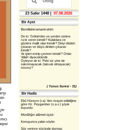
23 Safer 1448 |
07.08.2026
Bir Ayet
Bismillahirramanirrahim
De ki: 'Göklerden ve yerden sizlere
rızık veren kimdir? Kulaklara ve
gözlere malik olan kimdir? Diriyi ölüden
çıkaran ve ölüyü diriden çıkaran
kimdir?
Ve işleri evirip-çeviren kimdir? Onlar:
'Allah' diyeceklerdir.
Öyleyse de ki: 'Peki siz yine de
sakınmayacak (takvalı olmayacak)
mısınız?
( Yunus Suresi - 31)
ş
arşı
Bir Hadis
bin
Ebû Hüreyre (r.a) ’den rivayet edildiğine
)
göre Hz. Peygamber (s.a.v.) şöyle
buyurdu:
çin
bu
Münâfığın alâmeti üçtür:
ımcı
Konuşunca yalan söyler.
hepsi
Söz verince sözünde durmaz.