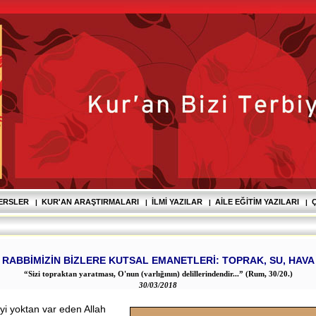
DERSLER
KUR'AN ARAŞTIRMALARI
İLMI YAZILAR
AILE EĞITIM YAZILARI
Ç
|
|
|
|
RABBİMİZİN BİZLERE KUTSAL EMANETLERİ: TOPRAK, SU, HAVA
“Sizi topraktan yaratması, O'nun (varlığının) delillerindendir...” (Rum, 30/20.)
30/03/2018
yi yoktan var eden Allah