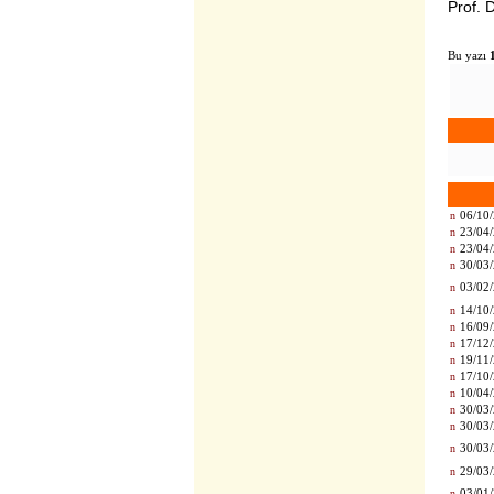
Prof.
Bu yazı
n
06/10/
n
23/04/
n
23/04/
n
30/03/
n
03/02/
n
14/10/
n
16/09/
n
17/12/
n
19/11/
n
17/10/
n
10/04/
n
30/03/
n
30/03/
n
30/03/
n
29/03/
n
03/01/