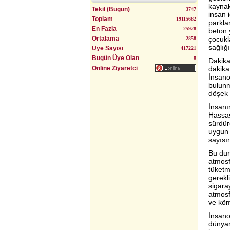
kaynak
Tekil (Bugün)
3747
insan 
Toplam
19115682
parkla
Uyumlu Evlilik Yöntemi (Bulgurlu)
En Fazla
25928
beton 
Ortalama
çocukl
2858
sağlığ
Üye Sayısı
417221
Bugün Üye Olan
0
Dakika
Online Ziyaretci
dakika
İnsano
bulunm
döşek 
İnsanın
Hassas
sürdür
uygun 
sayısı
Bu dur
atmosf
tüketm
gerekl
sigara
atmosf
ve köm
İnsanoğ
dünyamı