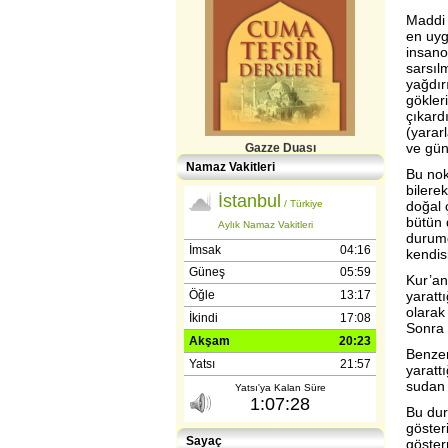
Maddi 
en uyg
insano
sarsıl
yağdırı
gökleri
çıkardı
(yararl
Gazze Duası
ve gün
Namaz Vakitleri
Bu nok
bilere
doğal 
bütün 
durumd
kendis
Kur’an
yarattı
olarak
Gençlerle İletişim (Günışığı-
Reşitpaşa​) Abdülhamit Kahraman
Sonra 
Benzer
yarattı
sudan 
Bu dur
göster
Sayaç
göster