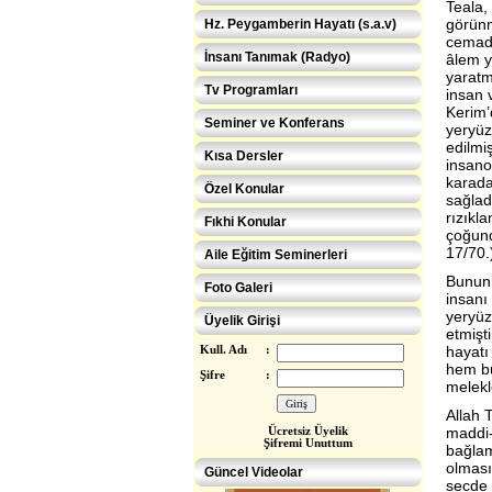
Teala,
görün
Hz. Peygamberin Hayatı (s.a.v)
cemada
İnsanı Tanımak (Radyo)
âlem y
yaratm
Tv Programları
insan v
Kerim’
Seminer ve Konferans
yeryüz
edilmiş
Kısa Dersler
insano
karada
Özel Konular
sağlad
rızıkla
Fıkhi Konular
çoğund
17/70.
Aile Eğitim Seminerleri
Bunun 
Foto Galeri
insanı
yeryüz
Üyelik Girişi
etmişt
hayatı
Kull. Adı
:
hem bü
Şifre
:
melekl
Allah 
maddi-
Ücretsiz Üye
lik
Şifremi Unuttum
bağlam
Eğitimcilere ÖZEL
olması
Güncel Videolar
secde 