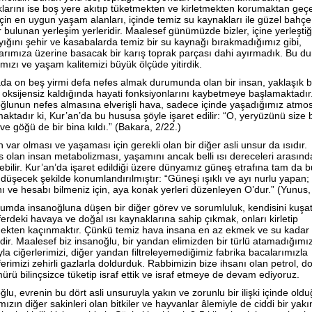
larını ise boş yere akıtıp tüketmekten ve kirletmekten korumaktan geçe
için en uygun yaşam alanları, içinde temiz su kaynakları ile güzel bahçe
r bulunan yerleşim yerleridir. Maalesef günümüzde bizler, içine yerleştiğ
yığını şehir ve kasabalarda temiz bir su kaynağı bırakmadığımız gibi,
arımıza üzerine basacak bir karış toprak parçası dahi ayırmadık. Bu 
ımızı ve yaşam kalitemizi büyük ölçüde yitirdik.
da on beş yirmi defa nefes almak durumunda olan bir insan, yaklaşık b
 oksijensiz kaldığında hayati fonksiyonlarını kaybetmeye başlamaktadır
ğlunun nefes almasına elverişli hava, sadece içinde yaşadığımız atmo
aktadır ki, Kur’an’da bu hususa şöyle işaret edilir: “O, yeryüzünü size b
ve göğü de bir bina kıldı.” (Bakara, 2/22.)
 var olması ve yaşaması için gerekli olan bir diğer asli unsur da ısıdır.
 olan insan metabolizması, yaşamını ancak belli ısı dereceleri arasınd
ebilir. Kur’an’da işaret edildiği üzere dünyamız güneş etrafına tam da 
düşecek şekilde konumlandırılmıştır: “Güneşi ışıklı ve ayı nurlu yapan; y
nı ve hesabı bilmeniz için, aya konak yerleri düzenleyen O’dur.” (Yunus,
umda insanoğluna düşen bir diğer görev ve sorumluluk, kendisini kuşa
erdeki havaya ve doğal ısı kaynaklarına sahip çıkmak, onları kirletip
ekten kaçınmaktır. Çünkü temiz hava insana en az ekmek ve su kadar
idir. Maalesef biz insanoğlu, bir yandan elimizden bir türlü atamadığımı
yla ciğerlerimizi, diğer yandan filtreleyemediğimiz fabrika bacalarımızla
erimizi zehirli gazlarla doldurduk. Rabbimizin bize ihsanı olan petrol, d
ürü bilinçsizce tüketip israf ettik ve israf etmeye de devam ediyoruz.
lu, evrenin bu dört asli unsuruyla yakın ve zorunlu bir ilişki içinde oldu
zın diğer sakinleri olan bitkiler ve hayvanlar âlemiyle de ciddi bir yakın