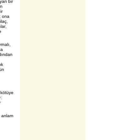
ayan bir
ın
ir
; ona
ilaç,
lar,
e
ymalı,
ra
rdından
ok
ün
 kötüye
r:
r
r anlam