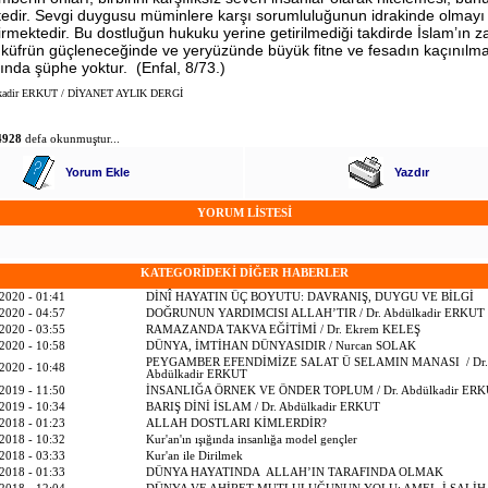
edir. Sevgi duygusu müminlere karşı sorumluluğunun idrakinde olmayı
irmektedir. Bu dostluğun hukuku yerine getirilmediği takdirde İslam’ın z
küfrün güçleneceğinde ve yeryüzünde büyük fitne ve fesadın kaçınılm
ında şüphe yoktur. (Enfal, 8/73.)
lkadir ERKUT / DİYANET AYLIK DERGİ
4928
defa okunmuştur...
Yorum Ekle
Yazdır
YORUM LİSTESİ
KATEGORİDEKİ DİĞER HABERLER
2020 - 01:41
DİNÎ HAYATIN ÜÇ BOYUTU: DAVRANIŞ, DUYGU VE BİLGİ
2020 - 04:57
DOĞRUNUN YARDIMCISI ALLAH’TIR / Dr. Abdülkadir ERKUT
2020 - 03:55
RAMAZANDA TAKVA EĞİTİMİ / Dr. Ekrem KELEŞ
2020 - 10:58
DÜNYA, İMTİHAN DÜNYASIDIR / Nurcan SOLAK
PEYGAMBER EFENDİMİZE SALAT Ü SELAMIN MANASI / Dr.
2020 - 10:48
Abdülkadir ERKUT
2019 - 11:50
İNSANLIĞA ÖRNEK VE ÖNDER TOPLUM / Dr. Abdülkadir ER
2019 - 10:34
BARIŞ DİNİ İSLAM / Dr. Abdülkadir ERKUT
2018 - 01:23
ALLAH DOSTLARI KİMLERDİR?
2018 - 10:32
Kur'an'ın ışığında insanlığa model gençler
2018 - 03:33
Kur'an ile Dirilmek
2018 - 01:33
DÜNYA HAYATINDA ALLAH’IN TARAFINDA OLMAK