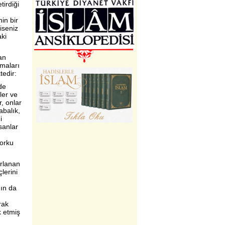
tirdiği
in bir
iseniz
aki
dan
lmaları
tedir:
de
ler ve
, onlar
abalık,
i
sanlar
korku
ırlanan
çlerini
nın da
rak
k etmiş