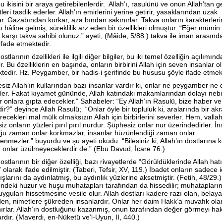
u ikisini bir araya getirebilenlerdir. Allah’ı, rasulünü ve onun Allah’tan ge
leri tasdik ederler. Allah’ın emirlerini yerine getirir, yasaklarından uzak
ar. Gazabından korkar, aza bından sakınırlar. Takva onların karakterlerin
 hâline gelmiş, süreklilik arz eden bir özellikleri olmuştur. “Eğer mümin 
 karşı takva sahibi olunuz.” ayeti, (Mâide, 5/88.) takva ile iman arasınd
i ifade etmektedir.
ostlarının özellikleri ile ilgili diğer bilgiler, bu iki temel özelliğin açılımın
ir. Bu özelliklerin en başında, onların birbirini Allah için seven insanlar o
tedir. Hz. Peygamber, bir hadis-i şerifinde bu hususu şöyle ifade etmek
siz Allah’ın kullarından bazı insanlar vardır ki, onlar ne peygamber ne 
irler. Fakat kıyamet gününde, Allah katındaki makamlarından dolayı nebi
er onlara gıpta edecekler.” Sahabeler: “Ey Allah’ın Rasulü, bize haber ver
ir?” deyince Allah Rasulü; “Onlar öyle bir topluluk ki, aralarında bir akr
recekleri mal mülk olmaksızın Allah için birbirlerini severler. Hem, vallah
z onların yüzleri pırıl pırıl nurdur. Şüphesiz onlar nur üzerindedirler. İn
ğu zaman onlar korkmazlar, insanlar hüzünlendiği zaman onlar
enmezler.” buyurdu ve şu ayeti okudu: “Bilesiniz ki, Allah’ın dostlarına 
; onlar üzülmeyeceklerdir de.” (Ebu Davud, İcare 76.)
ostlarının bir diğer özelliği, bazı rivayetlerde “Görüldüklerinde Allah hat
.” olarak ifade edilmiştir. (Taberi, Tefsir, XV, 119.) İbadet onların sadece i
ışlarını da aydınlatmış, bu aydınlık yüzlerine aksetmiştir. (Fetih, 48/29.)
indeki huzur ve huşu muhatapları tarafından da hissedilir; muhatapları
uyguları hissetmesine vesile olur. Allah dostları kadere razı olan, belaya
en, nimetlere şükreden insanlardır. Onlar her daim Hakk’a muvafık ola
ırlar. Allah’ın dostluğunu kazanmış, onun tarafından değer görmeyi ha
ardır. (Maverdi, en-Nüketü ve’l-Uyun, II, 440.)