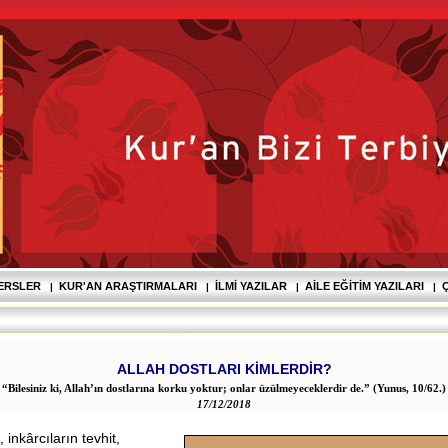
DERSLER
KUR'AN ARAŞTIRMALARI
İLMI YAZILAR
AILE EĞITIM YAZILARI
Ç
|
|
|
|
ALLAH DOSTLARI KİMLERDİR?
“Bilesiniz ki, Allah’ın dostlarına korku yoktur; onlar üzülmeyeceklerdir de.” (Yunus, 10/62.)
17/12/2018
 inkârcıların tevhit,