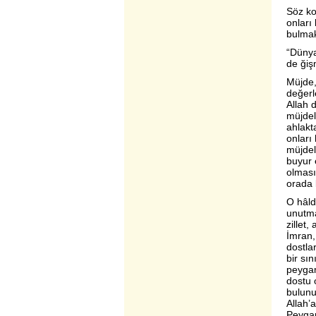
Söz kon
onları
bulmak
“Dünya
de
ğiş
Müjde,
değerl
Allah 
müjdel
ahlakt
onları
müjdel
buyur 
olması 
orada 
O hâlde
unutma
zillet
İmran,
dostla
bir sın
peygam
dostu 
bulunu
Allah’
Peygam