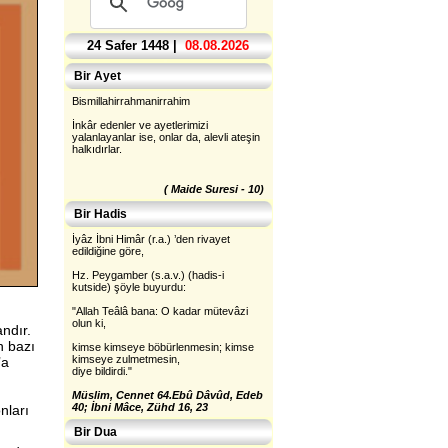
24 Safer 1448 |
08.08.2026
Bir Ayet
Bismillahirrahmanirrahim
İnkâr edenler ve ayetlerimizi
yalanlayanlar ise, onlar da, alevli ateşin
halkıdırlar.
( Maide Suresi - 10)
Bir Hadis
İyâz İbni Himâr (r.a.) ’den rivayet
edildiğine göre,
Hz. Peygamber (s.a.v.) (hadis-i
kutside) şöyle buyurdu:
"Allah Teâlâ bana: O kadar mütevâzi
olun ki,
andır.
n bazı
kimse kimseye böbürlenmesin; kimse
kimseye zulmetmesin,
’a
diye bildirdi."
Müslim, Cennet 64.Ebû Dâvûd, Edeb
40; İbni Mâce, Zühd 16, 23
nları
Bir Dua