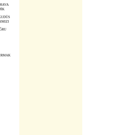
 HAVA
JİK
KUDÜS
IMIZI
OĞRU
TIRMAK