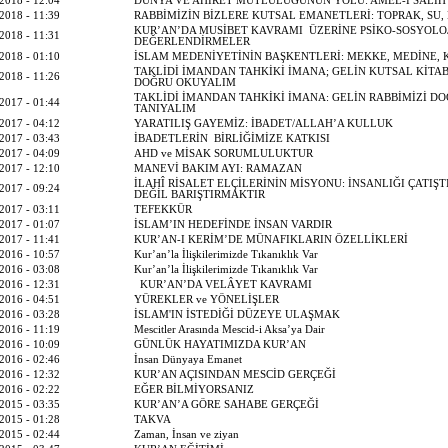
2018 - 12:04
DÜNYA VE AHİRET MUTLULUĞUNUN YOLU: AMEL-İ SALİH
2018 - 11:39
RABBİMİZİN BİZLERE KUTSAL EMANETLERİ: TOPRAK, SU,
KUR’AN’DA MUSİBET KAVRAMI ÜZERİNE PSİKO-SOSYOLO
2018 - 11:31
DEĞERLENDİRMELER
2018 - 01:10
İSLAM MEDENİYETİNİN BAŞKENTLERİ: MEKKE, MEDİNE, 
TAKLİDİ İMANDAN TAHKİKİ İMANA; GELİN KUTSAL KİTAB
2018 - 11:26
DOĞRU OKUYALIM
TAKLİDİ İMANDAN TAHKİKİ İMANA: GELİN RABBİMİZİ D
2017 - 01:44
TANIYALIM
2017 - 04:12
YARATILIŞ GAYEMİZ: İBADET/ALLAH’A KULLUK
2017 - 03:43
İBADETLERİN BİRLİĞİMİZE KATKISI
2017 - 04:09
AHD ve MİSAK SORUMLULUKTUR
2017 - 12:10
MANEVİ BAKIM AYI: RAMAZAN
İLAHÎ RİSALET ELÇİLERİNİN MİSYONU: İNSANLIĞI ÇATIŞ
2017 - 09:24
DEĞİL BARIŞTIRMAKTIR
2017 - 03:11
TEFEKKÜR
2017 - 01:07
İSLAM’IN HEDEFİNDE İNSAN VARDIR
2017 - 11:41
KUR’AN-I KERİM’DE MÜNAFIKLARIN ÖZELLİKLERİ
2016 - 10:57
Kur’an’la İlişkilerimizde Tıkanıklık Var
2016 - 03:08
Kur’an’la İlişkilerimizde Tıkanıklık Var
2016 - 12:31
KUR’AN’DA VELÂYET KAVRAMI
2016 - 04:51
YÜREKLER ve YÖNELİŞLER
2016 - 03:28
İSLAM'IN İSTEDİĞİ DÜZEYE ULAŞMAK
2016 - 11:19
Mescitler Arasında Mescid-i Aksa’ya Dair
2016 - 10:09
GÜNLÜK HAYATIMIZDA KUR’AN
2016 - 02:46
İnsan Dünyaya Emanet
2016 - 12:32
KUR’AN AÇISINDAN MESCİD GERÇEĞİ
2016 - 02:22
EĞER BİLMİYORSANIZ
2015 - 03:35
KUR’AN’A GÖRE SAHABE GERÇEĞİ
2015 - 01:28
TAKVA
2015 - 02:44
Zaman, İnsan ve ziyan