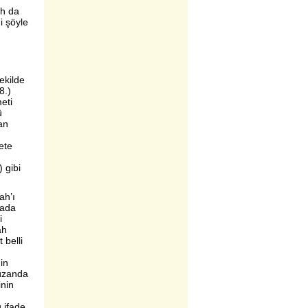
ah da
i şöyle
ekilde
78.)
eti
ü
an
ete
 gibi
ah’ı
yada
i
ah
 belli
in
nüzanda
inin
 ifade