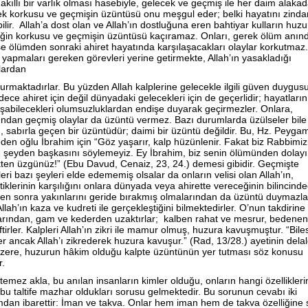
akıllı bir varlık olması hasebiyle, gelecek ve geçmiş ile her daim alakad
k korkusu ve geçmişin üzüntüsü onu meşgul eder; belki hayatını zind
ilir. Allah’a dost olan ve Allah’ın dostluğuna eren bahtiyar kulların huz
ğin korkusu ve geçmişin üzüntüsü kaçıramaz. Onları, gerek ölüm anın
e ölümden sonraki ahiret hayatında karşılaşacakları olaylar korkutmaz.
yapmaları gereken görevleri yerine getirmekte, Allah’ın yasakladığı
lardan
urmaktadırlar. Bu yüzden Allah kalplerine gelecekle ilgili güven duygusu
ece ahiret için değil dünyadaki gelecekleri için de geçerlidir; hayatların
aşabilecekleri olumsuzluklardan endişe duyarak geçirmezler. Onlara,
ından geçmiş olaylar da üzüntü vermez. Bazı durumlarda üzülseler bile
, sabırla geçen bir üzüntüdür; daimi bir üzüntü değildir. Bu, Hz. Peyga
eden oğlu İbrahim için “Göz yaşarır, kalp hüzünlenir. Fakat biz Rabbimiz
 şeyden başkasını söylemeyiz. Ey İbrahim, biz senin ölümünden dolayı
ten üzgünüz!” (Ebu Davud, Cenaiz, 23, 24.) demesi gibidir. Geçmişte
leri bazı şeyleri elde edememiş olsalar da onların velisi olan Allah’ın,
iklerinin karşılığını onlara dünyada veya ahirette vereceğinin bilincinded
n sonra yakınlarını geride bırakmış olmalarından da üzüntü duymazla
llah’ın kaza ve kudreti ile gerçekleştiğini bilmektedirler. O’nun takdirine
arından, gam ve kederden uzaktırlar; kalben rahat ve mesrur, bedenen
ftirler. Kalpleri Allah’ın zikri ile mamur olmuş, huzura kavuşmuştur. “Biles
er ancak Allah’ı zikrederek huzura kavuşur.” (Rad, 13/28.) ayetinin delal
 üzere, huzurun hâkim olduğu kalpte üzüntünün yer tutması söz konusu
r.
istemez akla, bu anılan insanların kimler olduğu, onların hangi özellikler
 bu taltife mazhar oldukları sorusu gelmektedir. Bu sorunun cevabı iki
dan ibarettir: İman ve takva. Onlar hem iman hem de takva özelliğine 