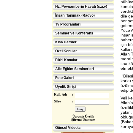
nübüvv
konula
Hz. Peygamberin Hayatı (s.a.v)
verdikt
İnsanı Tanımak (Radyo)
dile ge
her şe
Tv Programları
getirm
Yüce Al
Seminer ve Konferans
insanl
haberd
Kısa Dersler
için bü
kulları
Özel Konular
Allah 
moral v
Fıkhi Konular
itaatkâ
etmekt
Aile Eğitim Seminerleri
“Bilesi
Foto Galeri
korku 
üzülme
Üyelik Girişi
edip d
Kull. Adı
:
Veli ke
Şifre
:
Allah’
özelli
yakın, 
olduğu
Ücretsiz Üye
lik
Şifremi Unuttum
(Bakar
Eğitimcilere ÖZEL
koruya
Güncel Videolar