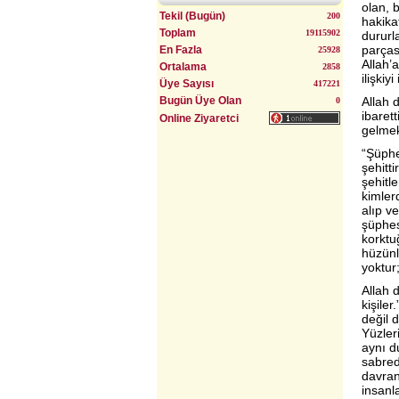
olan, b
Tekil (Bugün)
200
hakikat
Toplam
19115902
dururl
Uyumlu Evlilik Yöntemi (Bulgurlu)
parçası
En Fazla
25928
Allah’a
Ortalama
2858
ilişkiy
Üye Sayısı
417221
Bugün Üye Olan
Allah d
0
ibarett
Online Ziyaretci
gelmek
“Şüphe
şehitt
şehitl
kimlerd
alıp ve
şüphesi
korktu
hüzünl
yoktur
Allah d
kişiler
değil d
Yüzler
aynı d
sabred
davran
insanl