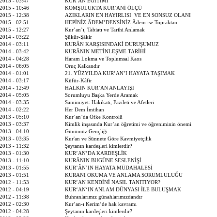
2015 - 03:47
KUR’AN EĞİTİMİ
2015 - 10:46
KOMŞULUKTA KUR’ANİ ÖLÇÜ
2015 - 12:38
AZIKLARIN EN HAYIRLISI VE EN SONSUZ OLANI
2015 - 02:51
HEPİNİZ ÂDEM’DENSİNİZ Âdem ise Topraktan
2015 - 12:27
Kur’an’ı, Tabiatı ve Tarihi Anlamak
2014 - 03:22
Şükür-Şâkir
2014 - 03:11
KURÂN KARŞISINDAKİ DURUŞUMUZ
2014 - 03:42
KURÂNIN METİNLEŞME TARİHİ
2014 - 04:28
Haram Lokma ve Toplumsal Kaos
2014 - 06:05
Oruç Kalkandır
2014 - 01:01
21. YÜZYILDA KUR’AN’I HAYATA TAŞIMAK
2014 - 03:17
Küfür-Kâfir
2014 - 12:49
HALKIN KUR’AN ANLAYIŞI
2014 - 05:05
Sorumluyu Başka Yerde Aramak
2014 - 03:35
Samimiyet: Hakikati, Fazileti ve Afetleri
2014 - 02:22
Her Dem İmtihan
2013 - 05:10
Kur’an’da Öfke Kontrolü
2013 - 03:37
Kimlik inşasında Kur’an öğretimi ve öğreniminin önemi
2013 - 04:10
Günümüz Gençliği
2013 - 03:35
Kur'an ve Sünnete Göre Kavmiyetçilik
2013 - 11:32
Şeytanın kardeşleri kimlerdir?
2013 - 01:30
KUR’AN’DA KARDEŞLİK
2013 - 11:10
KURÂNIN BUGÜNE SESLENİŞİ
2013 - 01:55
KUR’ÂN’IN HAYATA MÜDAHALESİ
2013 - 01:51
KURANI OKUMA VE ANLAMA SORUMLULUĞU
2012 - 11:53
KUR’AN KENDİNİ NASIL TANITIYOR?
2012 - 04:19
KUR‘AN‘IN ANLAM DÜNYASI İLE BULUŞMAK
2012 - 11:38
Buhranlarımız günahlarımızdandır
2012 - 02:30
Kur’an-ı Kerim’de hak kavramı
2012 - 04:28
Şeytanın kardeşleri kimlerdir?