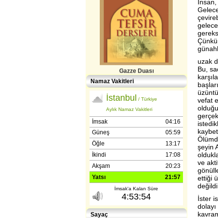
İnsan, 
Gelece
çevireb
gelece
gereks
Çünkü 
günah
uzak d
Gazze Duası
Bu, sad
karşıl
Namaz Vakitleri
başlar
üzüntü
vefat 
olduğu
gerçek
istedik
kaybett
Ölümde
şeyin A
Gençlerle İletişim (Günışığı-
oldukl
Reşitpaşa​) Abdülhamit Kahraman
ve akti
gönüll
ettiği
değildi
İster 
dolayı
kavram
Sayaç