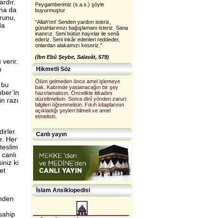
ardır.
Peygamberimiz (s.a.s.) şöyle
ana da
buyurmuştur
urunu,
“Allah’ım! Senden yardım isteriz,
da
günahlarımızı bağışlamanı isteriz. Sana
inanırız. Seni bütün hayırlar ile senâ
ederiz. Seni inkâr edenleri reddeder,
onlardan alakamızı keseriz.”
(İbn Ebû Şeybe, Salavât, 579)
 verir.
ı
Hikmetli Söz
Ölüm gelmeden önce amel işlemeye
 bu
bak. Kabrinde yaslanacağın bir şey
mber’in
hazırlamalısın. Öncelikle itikadını
düzeltmelisin. Sonra dinî yönden zaruri
in razı
bilgileri öğrenmelisin. Fıkıh kitaplarının
açıkladığı şeyleri bilmeli ve amel
etmelisin.
irler.
Canlı yayın
r. Her
 teslim
 canlı
iniz ki
et
İslam Ansiklopedisi
inden
sahip