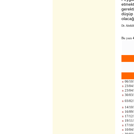
etmekt
gerekt
düşüp 
olacağ
Dr. Abdü
Bu yazı
n
06/10/
n
23/04/
n
23/04/
n
30/03/
n
03/02/
n
14/10/
n
16/09/
n
17/12/
n
19/11/
n
17/10/
n
10/04/