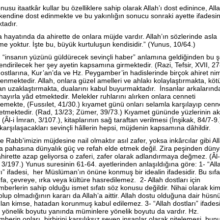
usu itaatkâr kullar bu özelliklere sahip olarak Allah’ı dost edinince, All
 kendine dost edinmekte ve bu yakınlığın sonucu sonraki ayette ifadesin
tadır.
 hayatında da ahirette de onlara müjde vardır. Allah’ın sözlerinde asla
me yoktur. İşte bu, büyük kurtuluşun kendisidir.” (Yunus, 10/64.)
 “insanın yüzünü güldürecek sevinçli haber” anlamına geldiğinden bu ş
endirilecek her şey ayetin kapsamına girmektedir. (Razi, Tefsir, XVII, 2
dostlarına, Kur’an’da ve Hz. Peygamber’in hadislerinde birçok ahiret nim
enmektedir. Allah, onlara güzel amelleri ve ahlakı kolaylaştırmakta, köt
an uzaklaştırmakta, dualarını kabul buyurmaktadır. İnsanlar arkalarınd
 hayırla yâd etmektedir. Melekler ruhlarını alırken onlara cenneti
emekte, (Fussılet, 41/30.) kıyamet günü onları selamla karşılayıp cenn
etmektedir. (Rad, 13/23; Zümer, 39/73.) Kıyamet gününde yüzlerinin ak
(Âl-i İmran, 3/107.), kitaplarının sağ taraftan verilmesi (İnşikak, 84/7-9.)
karşılaşacakları sevinçli hâllerin hepsi, müjdenin kapsamına dâhildir.
 Rabb'imizin müjdesine nail olmaktır asıl zafer, yoksa inkârcılar gibi All
 pahasına dünyalık güç ve refah elde etmek değil. Zira peşinden dün
, ahirette azap geliyorsa o zaferi, zafer olarak adlandırmaya değmez. (Âl-
 3/197.) Yunus suresinin 61-64. ayetlerinden anlaşıldığına göre: 1- “All
rı” ifadesi, her Müslüman’ın önüne konmuş bir idealin ifadesidir. Bu sıfat
ıfa, çevreye, ırka veya kültüre hasredilemez. 2- Allah dostları için
berlerin sahip olduğu ismet sıfatı söz konusu değildir. Nihai olarak kim
olup olmadığının kararı da Allah’a aittir. Allah dostu olduğuna dair hüs
lan kimse, hatadan korunmuş kabul edilemez. 3- “Allah dostları” ifades
a yönelik boyutu yanında müminlere yönelik boyutu da vardır. Hz.
berin onları, birbirini karşılıksız seven insanlar olarak nitelemesi, bunu