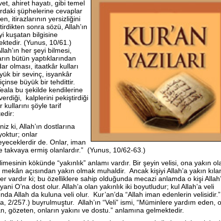
et, ahiret hayatı, gibi temel
rdaki şüphelerine cevaplar
en, itirazlarının yersizliğini
tirdikten sonra sözü, Allah’ın
yi kuşatan bilgisine
ektedir. (Yunus, 10/61.)
lah’ın her şeyi bilmesi,
arın bütün yaptıklarından
ar olması, itaatkâr kulları
yük bir sevinç, isyankâr
 içinse büyük bir tehdittir.
Teala bu şekilde kendilerine
erdiği, kalplerini pekiştirdiği
r kullarını şöyle tarif
edir:
niz ki, Allah’ın dostlarına
yoktur; onlar
yeceklerdir de. Onlar, iman
e takvaya ermiş olanlardır.” (Yunus, 10/62-63.)
limesinin kökünde “yakınlık” anlamı vardır. Bir şeyin velisi, ona yakın ol
a mekân açısından yakın olmak muhaldir. Ancak kişiyi Allah’a yakın kıla
kler vardır ki; bu özelliklere sahip olduğunda mecazi anlamda o kişi Allah
yani O’na dost olur. Allah’a olan yakınlık iki boyutludur; kul Allah’a veli
nda Allah da kuluna veli olur. Kur’an’da “Allah iman edenlerin velisidir.”
a, 2/257.) buyrulmuştur. Allah’ın “Veli” ismi, “Müminlere yardım eden, o
n, gözeten, onların yakını ve dostu.” anlamına gelmektedir.