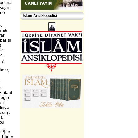
gusuna
vaşın,
âne
İslam Ansiklopedisi
re
fatı,
var
barışı
)
ir
na
ış
tavır,
”
me
, itaat
 eğip
ri,
linde
barış,
şa
 bu
lüğün
, bütün