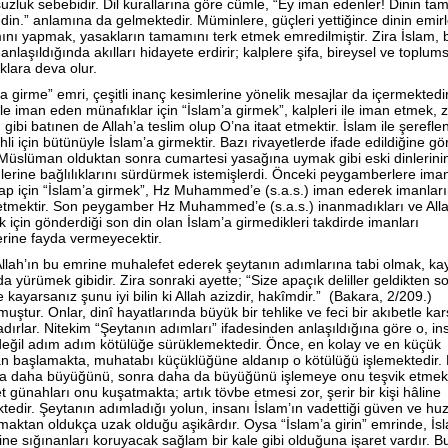
uzluk sebebidir. Dil kurallarına göre cümle, “Ey iman edenler! Dinin tam
din.” anlamına da gelmektedir. Müminlere, güçleri yettiğince dinin emirl
nı yapmak, yasakların tamamını terk etmek emredilmiştir. Zira İslam, 
anlaşıldığında akılları hidayete erdirir; kalplere şifa, bireysel ve toplums
klara deva olur.
’a girme” emri, çeşitli inanç kesimlerine yönelik mesajlar da içermektedir
 ile iman eden münafıklar için “İslam’a girmek”, kalpleri ile iman etmek, 
gibi batınen de Allah’a teslim olup O’na itaat etmektir. İslam ile şerefle
hli için bütünüyle İslam’a girmektir. Bazı rivayetlerde ifade edildiğine gö
 Müslüman olduktan sonra cumartesi yasağına uymak gibi eski dinlerini
erine bağlılıklarını sürdürmek istemişlerdi. Önceki peygamberlere ima
itap için “İslam’a girmek”, Hz Muhammed’e (s.a.s.) iman ederek imanları
etmektir. Son peygamber Hz Muhammed’e (s.a.s.) inanmadıkları ve Alla
k için gönderdiği son din olan İslam’a girmedikleri takdirde imanları
erine fayda vermeyecektir.
llah’ın bu emrine muhalefet ederek şeytanın adımlarına tabi olmak, k
da yürümek gibidir. Zira sonraki ayette; “Size apaçık deliller geldikten s
 kayarsanız şunu iyi bilin ki Allah azizdir, hakîmdir.” (Bakara, 2/209.)
uştur. Onlar, dinî hayatlarında büyük bir tehlike ve feci bir akıbetle kar
adırlar. Nitekim “Şeytanın adımları” ifadesinden anlaşıldığına göre o, ins
eğil adım adım kötülüğe sürüklemektedir. Önce, en kolay ve en küçük
n başlamakta, muhatabı küçüklüğüne aldanıp o kötülüğü işlemektedir.
ca daha büyüğünü, sonra daha da büyüğünü işlemeye onu teşvik etmekt
t günahları onu kuşatmakta; artık tövbe etmesi zor, şerir bir kişi hâline
tedir. Şeytanın adımladığı yolun, insanı İslam’ın vadettiği güven ve hu
rmaktan oldukça uzak olduğu aşikârdır. Oysa “İslam’a girin” emrinde, İs
ine sığınanları koruyacak sağlam bir kale gibi olduğuna işaret vardır. B