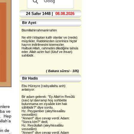
24 Safer 1448 |
08.08.2026
Bir Ayet
Bismillahirrahmanirrahim
Ne ehl-i kitaptan kafir olanlar ve (nede)
müşrikler, Rabbinizden üzerinize hiçbir
hayrın indirilmesini istemezler.
Halbuki Allah, rahmetini dilediğine tahsis
eder. Allah azim fazl (lütuf ve ihsan)
sahibidir.
( Bakara sûresi - 105)
Bir Hadis
Ebu Hüreyre (radıyallahu anh)
anlatıyor:
Bir adam gelerek: "Ey Allah'ın Resûlü
(sav) iyi davranıp hoş sohbette
ı
bulunmama en ziyaâde kim hak
inlere
sâhibidir?" diye sordu.
aba ve
Hz. Peygamber (aleyhissalâtu
vesselâm):
r. Hep
"Annen!" diye cevap verdi. Adam:
llah’a
"Sonra kim?" dedi,
Hz. Resûlullah (aleyhissalâtu
vesselâm)
çin de
"Annen!" diye cevap verdi. Adam