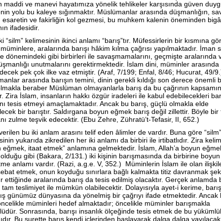
 maddi ve manevi hayatımıza yönelik tehlikeler karşısında güven duy
nin yolu bu kaleye sığınmaktır. Müslümanlar arasında düşmanlığın, sa
in, esaretin ve fakirliğin kol gezmesi, bu muhkem kalenin öneminden big
ın ifadesidir.
i “silm” kelimesinin ikinci anlamı “barış”tır. Müfessirlerin bir kısmına gö
 müminlere, aralarında barışı hâkim kılma çağrısı yapılmaktadır. İman sı
ye dönemindeki gibi birbirleri ile savaşmamalarını, geçmişte aralarında 
üşmanlığı unutmalarını gerektirmektedir. İslam dini, müminler arasında 
decek pek çok ilke vaz etmiştir. (Araf, 7/199; Enfal, 8/46; Hucurat, 49/9.
anlar arasında barışın temini, dinin gerekli kıldığı son derece önemli b
lmakla beraber Müslüman olmayanlarla barış da bu çağrının kapsamı
r. Zira İslam, insanların hakkı özgür iradeleri ile kabul edebilecekleri bar
nı tesis etmeyi amaçlamaktadır. Ancak bu barış, güçlü olmakla elde
lecek bir barıştır. Saldırgana boyun eğmek barış değil zillettir. Böyle bir 
ı zulme teşvik edecektir. (Ebu Zehre, Zühratü’t-Tefasir, II, 652.)
erilen bu iki anlam arasını telif eden âlimler de vardır. Buna göre “silm
inin yukarıda zikredilen her iki anlamı da birbiri ile irtibatlıdır. Zira keli
 eğmek, itaat etmek” anlamına gelmektedir. İslam, Allah’a boyun eğmek
olduğu gibi (Bakara, 2/131.) iki kişinin barışmasında da birbirine boyun
tme anlamı vardır. (Razi, a.g.e. V, 352.) Müminlerin İslam ile olan ilişkile
ebat etmek, onun koyduğu sınırlara bağlı kalmakta titiz davranmak şek
r ettiğinde aralarında barış da tesis edilmiş olacaktır. Gerçek anlamda 
a tam teslimiyet ile mümkün olabilecektir. Dolayısıyla ayet-i kerime, barı
ş günümüz dünyasına da yönelmiş bir çağrıyı ifade etmektedir. Ancak
öncelikle müminleri hedef almaktadır; öncelikle müminler barışmakla
üdür. Sonrasında, barışı insanlık ölçeğinde tesis etmek de bu yükümlü
dır. Bu surette barış kendi içlerinden başlayarak dalga dalga yayılacak