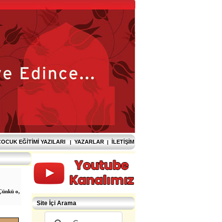
OCUK EĞITIMI YAZILARI
YAZARLAR
İLETIŞIM
|
|
 Çünkü o,
Site İçi Arama