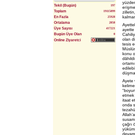
yüzden
Tekil (Bugün)
197
erişme
Toplam
19115899
zillet
Uyumlu Evlilik Yöntemi (Bulgurlu)
kalman
En Fazla
25928
Ortalama
2858
Ayettek
Üye Sayısı
417221
ayette
Bugün Üye Olan
Cahili
0
olan d
Online Ziyaretci
tesis e
Müslüm
konu o
dâhildi
ortamı
edilebi
düşman
Ayete v
kelimes
“boyun
etmek 
itaat e
onda s
tezahü
Allah’
susamı
çağrı 
yüküml
devamı