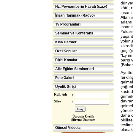
dünyay
Hz. Peygamberin Hayatı (s.a.v)
kötü; 
insanl
İnsanı Tanımak (Radyo)
Allah’
adamış
Tv Programları
insanl
Yukarı
Seminer ve Konferans
yaşant
yolunu
Kısa Dersler
zikred
geçtiği
Özel Konular
“Ey im
barış v
Fıkhi Konular
(Bakar
Aile Eğitim Seminerleri
Ayettek
farklıl
Foto Galeri
gelmek
çoğun
Üyelik Girişi
kasted
Kull. Adı
:
girmek
davran
Şifre
:
gelmek
yöneli
daha ö
Ücretsiz Üye
lik
birlik
Şifremi Unuttum
Eğitimcilere ÖZEL
teslim
Güncel Videolar
olacakt