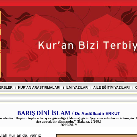
DERSLER
KUR'AN ARAŞTIRMALARI
İLMI YAZILAR
AILE EĞITIM YAZILARI
Ç
|
|
|
|
BARIŞ DİNİ İSLAM /
Dr. Abdülkadir ERKUT
 edenler! Hepiniz topluca barış ve güvenliğe (İslam'a) girin. Şeytanın adımlarını izlemeyin.
size apaçık bir düşmandır.” (Bakara, 2/208.)
16/09/2019
llah Kur’an’da, yalnız