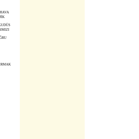
 HAVA
JİK
KUDÜS
IMIZI
OĞRU
TIRMAK