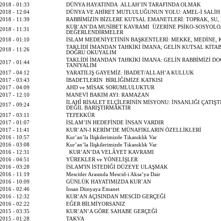
2018 - 01:33
DÜNYA HAYATINDA ALLAH’IN TARAFINDA OLMAK
2018 - 12:04
DÜNYA VE AHİRET MUTLULUĞUNUN YOLU: AMEL-İ SALİH
2018 - 11:39
RABBİMİZİN BİZLERE KUTSAL EMANETLERİ: TOPRAK, SU,
KUR’AN’DA MUSİBET KAVRAMI ÜZERİNE PSİKO-SOSYOLO
2018 - 11:31
DEĞERLENDİRMELER
2018 - 01:10
İSLAM MEDENİYETİNİN BAŞKENTLERİ: MEKKE, MEDİNE, 
TAKLİDİ İMANDAN TAHKİKİ İMANA; GELİN KUTSAL KİTAB
2018 - 11:26
DOĞRU OKUYALIM
TAKLİDİ İMANDAN TAHKİKİ İMANA: GELİN RABBİMİZİ D
2017 - 01:44
TANIYALIM
2017 - 04:12
YARATILIŞ GAYEMİZ: İBADET/ALLAH’A KULLUK
2017 - 03:43
İBADETLERİN BİRLİĞİMİZE KATKISI
2017 - 04:09
AHD ve MİSAK SORUMLULUKTUR
2017 - 12:10
MANEVİ BAKIM AYI: RAMAZAN
İLAHÎ RİSALET ELÇİLERİNİN MİSYONU: İNSANLIĞI ÇATIŞ
2017 - 09:24
DEĞİL BARIŞTIRMAKTIR
2017 - 03:11
TEFEKKÜR
2017 - 01:07
İSLAM’IN HEDEFİNDE İNSAN VARDIR
2017 - 11:41
KUR’AN-I KERİM’DE MÜNAFIKLARIN ÖZELLİKLERİ
2016 - 10:57
Kur’an’la İlişkilerimizde Tıkanıklık Var
2016 - 03:08
Kur’an’la İlişkilerimizde Tıkanıklık Var
2016 - 12:31
KUR’AN’DA VELÂYET KAVRAMI
2016 - 04:51
YÜREKLER ve YÖNELİŞLER
2016 - 03:28
İSLAM'IN İSTEDİĞİ DÜZEYE ULAŞMAK
2016 - 11:19
Mescitler Arasında Mescid-i Aksa’ya Dair
2016 - 10:09
GÜNLÜK HAYATIMIZDA KUR’AN
2016 - 02:46
İnsan Dünyaya Emanet
2016 - 12:32
KUR’AN AÇISINDAN MESCİD GERÇEĞİ
2016 - 02:22
EĞER BİLMİYORSANIZ
2015 - 03:35
KUR’AN’A GÖRE SAHABE GERÇEĞİ
2015 - 01:28
TAKVA