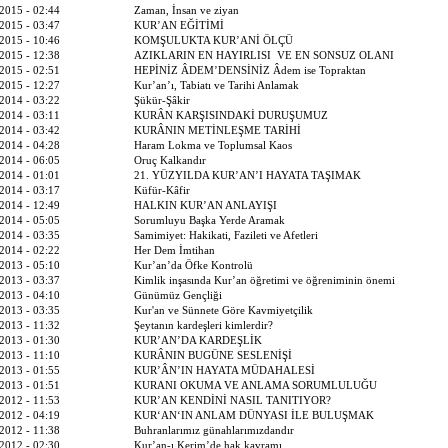
2015 - 02:44
Zaman, İnsan ve ziyan
2015 - 03:47
KUR’AN EĞİTİMİ
2015 - 10:46
KOMŞULUKTA KUR’ANİ ÖLÇÜ
2015 - 12:38
AZIKLARIN EN HAYIRLISI VE EN SONSUZ OLANI
2015 - 02:51
HEPİNİZ ÂDEM’DENSİNİZ Âdem ise Topraktan
2015 - 12:27
Kur’an’ı, Tabiatı ve Tarihi Anlamak
2014 - 03:22
Şükür-Şâkir
2014 - 03:11
KURÂN KARŞISINDAKİ DURUŞUMUZ
2014 - 03:42
KURÂNIN METİNLEŞME TARİHİ
2014 - 04:28
Haram Lokma ve Toplumsal Kaos
2014 - 06:05
Oruç Kalkandır
2014 - 01:01
21. YÜZYILDA KUR’AN’I HAYATA TAŞIMAK
2014 - 03:17
Küfür-Kâfir
2014 - 12:49
HALKIN KUR’AN ANLAYIŞI
2014 - 05:05
Sorumluyu Başka Yerde Aramak
2014 - 03:35
Samimiyet: Hakikati, Fazileti ve Afetleri
2014 - 02:22
Her Dem İmtihan
2013 - 05:10
Kur’an’da Öfke Kontrolü
2013 - 03:37
Kimlik inşasında Kur’an öğretimi ve öğreniminin önemi
2013 - 04:10
Günümüz Gençliği
2013 - 03:35
Kur'an ve Sünnete Göre Kavmiyetçilik
2013 - 11:32
Şeytanın kardeşleri kimlerdir?
2013 - 01:30
KUR’AN’DA KARDEŞLİK
2013 - 11:10
KURÂNIN BUGÜNE SESLENİŞİ
2013 - 01:55
KUR’ÂN’IN HAYATA MÜDAHALESİ
2013 - 01:51
KURANI OKUMA VE ANLAMA SORUMLULUĞU
2012 - 11:53
KUR’AN KENDİNİ NASIL TANITIYOR?
2012 - 04:19
KUR‘AN‘IN ANLAM DÜNYASI İLE BULUŞMAK
2012 - 11:38
Buhranlarımız günahlarımızdandır
2012 - 02:30
Kur’an-ı Kerim’de hak kavramı