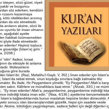
ı isteyen, sözü güzel, niyeti
riyakâr ve bozguncu
ardan söz ederken; kendisini
ın rızasını kazanmaya
, kötü niteliklerden arınmış
ardan da söz etmektedir.
da anılanın aksine, sözü ile
ısı uyumlu bir insan olmanın
n, aşağıdaki ayette
ilen hakikati özümsemekten
ni şöyle ifade etmektedir:
an edenler! Hepiniz topluca
e güvenliğe (İslam'a) girin.”
a, 2/208.)
i “silm” ifadesi, kıraat
ığının da etkisiyle iki anlama
tedir. Müfessirlerin
luğuna göre burada
ilen İslam’dır. (Razi, Mefatihu’l-Gayb, V, 352.) İman edenler için İslam’a
; İslam’da sebat etmek, onun koyduğu sınırlara bağlı kalmakta titiz
maktır. Bu ifade, Hz Peygambere yönelik; “Ey Peygamber! Allah'a karş
ten sakın. Kâfirlere ve münafıklara itaat etme.” (Ahzab, 33/1.) ve müm
k; “Ey iman edenler! Allah'a, peygamberine, peygamberine indirdiği kit
nce indirdiği kitaba iman edin.” (Nisa, 4/136.) ayetlerine benzemektedi
te İslam’a bağlandıklarında bunun maslahatı hepsine birden dönecektir. A
iyetin sonucu olan davranışlarındaki güzellik, hepsi için saadete vesile
ır. Aksine, kötülüğün yaygınlaşması, sadece failleri için değil diğerleri i