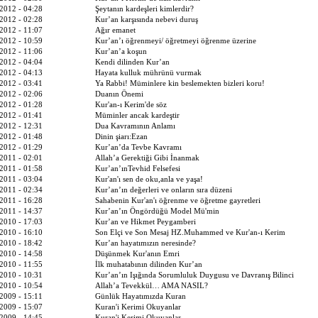
2012 - 04:28
Şeytanın kardeşleri kimlerdir?
2012 - 02:28
Kur’an karşısında nebevi duruş
2012 - 11:07
Ağır emanet
2012 - 10:59
Kur’an’ı öğrenmeyi/ öğretmeyi öğrenme üzerine
2012 - 11:06
Kur’an’a koşun
2012 - 04:04
Kendi dilinden Kur’an
2012 - 04:13
Hayata kulluk mührünü vurmak
2012 - 03:41
Ya Rabbi! Müminlere kin beslemekten bizleri koru!
2012 - 02:06
Duanın Önemi
2012 - 01:28
Kur'an-ı Kerim'de söz
2012 - 01:41
Müminler ancak kardeştir
2012 - 12:31
Dua Kavramının Anlamı
2012 - 01:48
Dinin şiarı:Ezan
2012 - 01:29
Kur’an’da Tevbe Kavramı
2011 - 02:01
Allah’a Gerektiği Gibi İnanmak
2011 - 01:58
Kur’an’ınTevhid Felsefesi
2011 - 03:04
Kur'an'ı sen de oku,anla ve yaşa!
2011 - 02:34
Kur’an’ın değerleri ve onların sıra düzeni
2011 - 16:28
Sahabenin Kur'an'ı öğrenme ve öğretme gayretleri
2011 - 14:37
Kur’an’ın Öngördüğü Model Mü'min
2010 - 17:03
Kur’an ve Hikmet Peygamberi
2010 - 16:10
Son Elçi ve Son Mesaj HZ.Muhammed ve Kur'an-ı Kerim
2010 - 18:42
Kur’an hayatımızın neresinde?
2010 - 14:58
Düşünmek Kur'anın Emri
2010 - 11:55
İlk muhatabının dilinden Kur’an
2010 - 10:31
Kur’an’ın Işığında Sorumluluk Duygusu ve Davranış Bilinci
2010 - 10:54
Allah’a Tevekkül… AMA NASIL?
2009 - 15:11
Günlük Hayatımızda Kuran
2009 - 15:07
Kuran'i Kerimi Okuyanlar
2009 - 14:45
Kuran'i Kerimi Okuyanlar