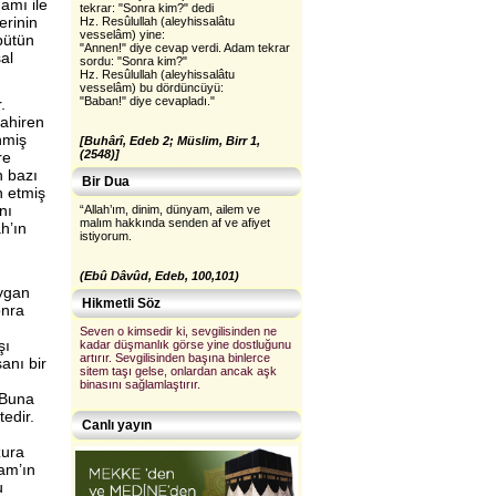
amı ile
tekrar: "Sonra kim?" dedi
erinin
Hz. Resûlullah (aleyhissalâtu
vesselâm) yine:
bütün
"Annen!" diye cevap verdi. Adam tekrar
al
sordu: "Sonra kim?"
Hz. Resûlullah (aleyhissalâtu
vesselâm) bu dördüncüyü:
"Baban!" diye cevapladı."
.
zahiren
nmiş
[Buhârî, Edeb 2; Müslim, Birr 1,
(2548)]
re
n bazı
Bir Dua
n etmiş
nı
“Allah’ım, dinim, dünyam, ailem ve
malım hakkında senden af ve afiyet
h’ın
istiyorum.
(Ebû Dâvûd, Edeb, 100,101)
aygan
Hikmetli Söz
onra
Seven o kimsedir ki, sevgilisinden ne
şı
kadar düşmanlık görse yine dostluğunu
artırır. Sevgilisinden başına binlerce
anı bir
sitem taşı gelse, onlardan ancak aşk
binasını sağlamlaştırır.
 Buna
edir.
Canlı yayın
zura
lam’ın
u