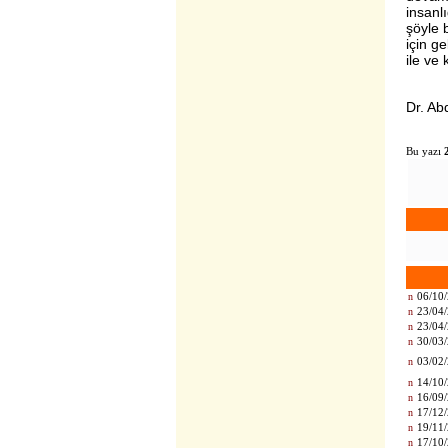
insanlı
şöyle 
için ge
ile ve 
Dr. A
Bu yazı
n
06/10/
n
23/04/
n
23/04/
n
30/03/
n
03/02/
n
14/10/
n
16/09/
n
17/12/
n
19/11/
n
17/10/