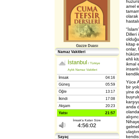
huzurs
amel e
tamamı
olarak 
hastalı
“İslam
Dilleri
olduğu 
Gazze Duası
kitap e
onlar,
Namaz Vakitleri
hüküml
ehli k
ikmal 
insanlı
kendil
Yüce A
bir yol
yine de
Gençlerle İletişim (Günışığı-
buyrulm
Reşitpaşa​) Abdülhamit Kahraman
karşıy
anda d
olanda
alışın
Nihaye
gelmek
ulaştı
kendis
Sayaç