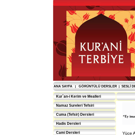
ANA SAYFA
GÖRÜNTÜLÜ DERSLER
SESLI 
|
|
Kur`an-i Kerim ve Mealleri
Namaz Sureleri Tefsiri
Cuma (Tefsir) Dersleri
“Ey iman
Hadis Dersleri
Cami Dersleri
Yüce A