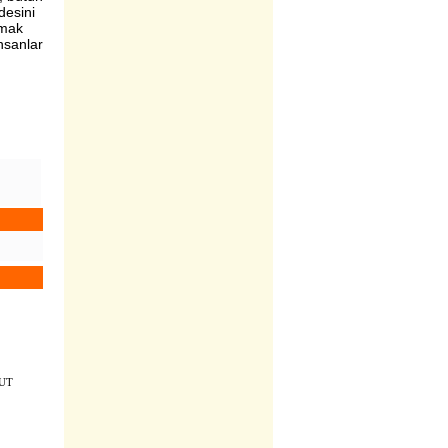
desini
rmak
insanlar
KUT