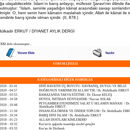
ğa ulaşabilecektir. İslam’ın barış anlayışı, müfessir Şaravi’nin dilinde ifa
bulmuştur: “İslam, seninle yaşadığın kâinat arasındaki savaşı sonlandı
lmiştir. O, hem senin hem kâinatın maslahatı içindir; Allah ile kâinat ile 
kendinle barış içinde olman içindir. (II, 878.)
bdülkadir ERKUT / DİYANET AYLIK DERGİ
2332
defa okunmuştur...
Yorum Ekle
Yazdır
YORUM LİSTESİ
KATEGORİDEKİ DİĞER HABERLER
2020 - 01:41
DİNÎ HAYATIN ÜÇ BOYUTU: DAVRANIŞ, DUYGU VE BİLGİ
2020 - 04:57
DOĞRUNUN YARDIMCISI ALLAH’TIR / Dr. Abdülkadir ERKUT
2020 - 03:55
RAMAZANDA TAKVA EĞİTİMİ / Dr. Ekrem KELEŞ
2020 - 10:58
DÜNYA, İMTİHAN DÜNYASIDIR / Nurcan SOLAK
PEYGAMBER EFENDİMİZE SALAT Ü SELAMIN MANASI / Dr.
2020 - 10:48
Abdülkadir ERKUT
2019 - 11:50
İNSANLIĞA ÖRNEK VE ÖNDER TOPLUM / Dr. Abdülkadir ER
2019 - 10:34
BARIŞ DİNİ İSLAM / Dr. Abdülkadir ERKUT
2018 - 01:23
ALLAH DOSTLARI KİMLERDİR?
2018 - 10:32
Kur'an'ın ışığında insanlığa model gençler
2018 - 03:33
Kur'an ile Dirilmek