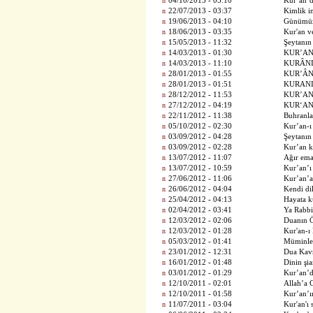
n
04/10/2013 - 05:10
Kur’an’d
n
22/07/2013 - 03:37
Kimlik i
n
19/06/2013 - 04:10
Günümüz
n
18/06/2013 - 03:35
Kur'an v
n
15/05/2013 - 11:32
Şeytanın 
n
14/03/2013 - 01:30
KUR’AN
n
14/03/2013 - 11:10
KURÂNI
n
28/01/2013 - 01:55
KUR’ÂN
n
28/01/2013 - 01:51
KURAN
n
28/12/2012 - 11:53
KUR’AN
n
27/12/2012 - 04:19
KUR‘AN
n
22/11/2012 - 11:38
Buhranla
n
05/10/2012 - 02:30
Kur’an-ı
n
03/09/2012 - 04:28
Şeytanın 
n
03/09/2012 - 02:28
Kur’an k
n
13/07/2012 - 11:07
Ağır ema
n
13/07/2012 - 10:59
Kur’an’ı
n
27/06/2012 - 11:06
Kur’an’a
n
26/06/2012 - 04:04
Kendi di
n
25/04/2012 - 04:13
Hayata 
n
02/04/2012 - 03:41
Ya Rabbi
n
12/03/2012 - 02:06
Duanın 
n
12/03/2012 - 01:28
Kur'an-ı
n
05/03/2012 - 01:41
Müminler
n
23/01/2012 - 12:31
Dua Kav
n
16/01/2012 - 01:48
Dinin şia
n
03/01/2012 - 01:29
Kur’an’
n
12/10/2011 - 02:01
Allah’a 
n
12/10/2011 - 01:58
Kur’an’ı
n
11/07/2011 - 03:04
Kur'an'ı 