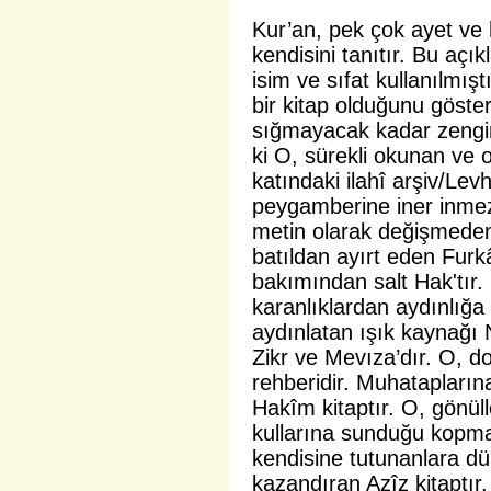
Kur’an, pek çok ayet ve h
kendisini tanıtır. Bu açı
isim ve sıfat kullanılmış
bir kitap olduğunu göster
sığmayacak kadar zengin
ki O, sürekli okunan ve 
katındaki ilahî arşiv/Lev
peygamberine iner inmez 
metin olarak değişmeden 
batıldan ayırt eden Furkân
bakımından salt Hak'tır.
karanlıklardan aydınlığa
aydınlatan ışık kaynağı 
Zikr ve Mevıza’dır. O, d
rehberidir. Muhatapları
Hakîm kitaptır. O, gönüll
kullarına sunduğu kopma
kendisine tutunanlara dün
kazandıran Azîz kitaptır.