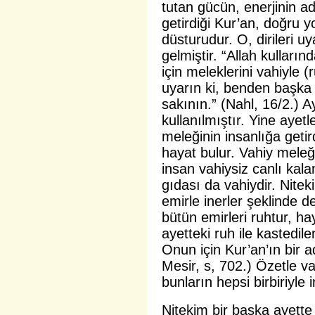
tutan gücün, enerjinin a
getirdiği Kur’an, doğru 
düsturudur. O, dirileri 
gelmiştir. “Allah kulları
için meleklerini vahiyle (
uyarın ki, benden başka 
sakının.” (Nahl, 16/2.) A
kullanılmıştır. Yine ayet
meleğinin insanlığa getir
hayat bulur. Vahiy mele
insan vahiysiz canlı kal
gıdası da vahiydir. Nitek
emirle inerler şeklinde d
bütün emirleri ruhtur, h
ayetteki ruh ile kastedil
Onun için Kur’an’ın bir a
Mesir, s, 702.) Özetle va
bunların hepsi birbiriyle ir
Nitekim bir başka ayette