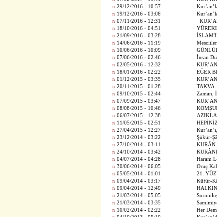
n
29/12/2016 - 10:57
Kur’an’la
n
19/12/2016 - 03:08
Kur’an’la
n
07/11/2016 - 12:31
KUR’A
n
18/10/2016 - 04:51
YÜREKL
n
21/09/2016 - 03:28
İSLAM'
n
14/06/2016 - 11:19
Mescitle
n
10/06/2016 - 10:09
GÜNLÜK
n
07/06/2016 - 02:46
İnsan D
n
02/05/2016 - 12:32
KUR’AN
n
18/01/2016 - 02:22
EĞER B
n
01/12/2015 - 03:35
KUR’AN
n
20/11/2015 - 01:28
TAKVA
n
09/10/2015 - 02:44
Zaman, İ
n
07/09/2015 - 03:47
KUR’AN
n
08/08/2015 - 10:46
KOMŞUL
n
06/07/2015 - 12:38
AZIKLA
n
11/05/2015 - 02:51
HEPİNİZ
n
27/04/2015 - 12:27
Kur’an’ı
n
23/12/2014 - 03:22
Şükür-Şâ
n
27/10/2014 - 03:11
KURÂN 
n
24/10/2014 - 03:42
KURÂNI
n
04/07/2014 - 04:28
Haram L
n
30/06/2014 - 06:05
Oruç Kal
n
05/05/2014 - 01:01
21. YÜ
n
09/04/2014 - 03:17
Küfür-Kâ
n
09/04/2014 - 12:49
HALKIN
n
21/03/2014 - 05:05
Sorumlu
n
21/03/2014 - 03:35
Samimiyet
n
10/02/2014 - 02:22
Her Dem