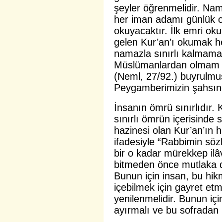
şeyler öğrenmelidir. Nam
her iman adamı günlük ol
okuyacaktır. İlk emri ok
gelen Kur’an’ı okumak h
namazla sınırlı kalmamal
Müslümanlardan olmam v
(Neml, 27/92.) buyrulmu
Peygamberimizin şahsın
İnsanın ömrü sınırlıdır.
sınırlı ömrün içerisinde 
hazinesi olan Kur’an’ın hi
ifadesiyle “Rabbimin sözl
bir o kadar mürekkep ilâ
bitmeden önce mutlaka de
Bunun için insan, bu hi
içebilmek için gayret etm
yenilenmelidir. Bunun iç
ayırmalı ve bu sofradan 