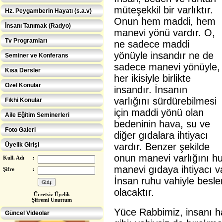
müteşekkil bir varlıktır.
Hz. Peygamberin Hayatı (s.a.v)
Onun hem maddi, hem
İnsanı Tanımak (Radyo)
manevi yönü vardır. O,
Tv Programları
ne sadece maddi
yönüyle insandır ne de
Seminer ve Konferans
sadece manevi yönüyle,
Kısa Dersler
her ikisiyle birlikte
Özel Konular
insandır. İnsanın
varlığını sürdürebilmesi
Fıkhi Konular
için maddi yönü olan
Aile Eğitim Seminerleri
bedeninin hava, su ve
Foto Galeri
diğer gıdalara ihtiyacı
Üyelik Girişi
vardır. Benzer şekilde
onun manevi varlığını huz
Kull. Adı
:
manevi gıdaya ihtiyacı va
Şifre
:
İnsan ruhu vahiyle beslen
olacaktır.
Ücretsiz Üye
lik
Eğitimcilere ÖZEL
Şifremi Unuttum
Yüce Rabbimiz, insanı h
Güncel Videolar