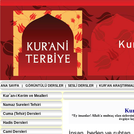
ANA SAYFA
GÖRÜNTÜLÜ DERSLER
SESLI DERSLER
KUR'AN ARAŞTIRMA
|
|
|
Kur`an-i Kerim ve Mealleri
Namaz Sureleri Tefsiri
Kur
Cuma (Tefsir) Dersleri
“Ey insanlar! Allah'a muhtaç olan sizlersin
övgüye lay
Hadis Dersleri
Cami Dersleri
İnsan, beden ve ruhtan