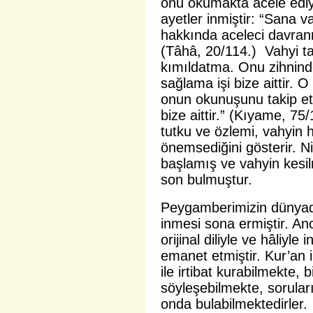
onu okumakta acele ediy
ayetler inmiştir: “Sana
hakkında aceleci davranm
(Tâhâ, 20/114.) Vahyi ta
kımıldatma. Onu zihnin
sağlama işi bize aittir
onun okunuşunu takip et
bize aittir.” (Kıyame, 7
tutku ve özlemi, vahyin 
önemsediğini gösterir. N
başlamış ve vahyin kesi
son bulmuştur.
Peygamberimizin dünyada
inmesi sona ermiştir. An
orijinal diliyle ve hâliyl
emanet etmiştir. Kur’an 
ile irtibat kurabilmekte,
söyleşebilmekte, sorula
onda bulabilmektedirler.