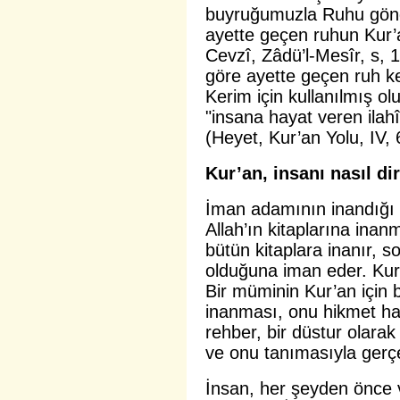
buyruğumuzla Ruhu gönde
ayette geçen ruhun Kur’a
Cevzî, Zâdü’l-Mesîr, s, 
göre ayette geçen ruh k
Kerim için kullanılmış olu
"insana hayat veren ilahî
(Heyet, Kur’an Yolu, IV, 
Kur’an, insanı nasıl dir
İman adamının inandığı 
Allah’ın kitaplarına ina
bütün kitaplara inanır, s
olduğuna iman eder. Kur’
Bir müminin Kur’an için 
inanması, onu hikmet haz
rehber, bir düstur olara
ve onu tanımasıyla gerçe
İnsan, her şeyden önce