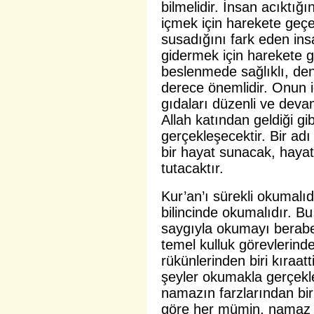
bilmelidir. İnsan acıktığ
içmek için harekete geçe
susadığını fark eden ins
gidermek için harekete 
beslenmede sağlıklı, den
derece önemlidir. Onun i
gıdaları düzenli ve devam
Allah katından geldiği gi
gerçekleşecektir. Bir adı
bir hayat sunacak, hayat
tutacaktır.
Kur’an’ı sürekli okumalı
bilincinde okumalıdır. Bu
saygıyla okumayı berabe
temel kulluk görevlerind
rükünlerinden biri kıraatt
şeyler okumakla gerçekle
namazın farzlarından bi
göre her mümin, namaz s