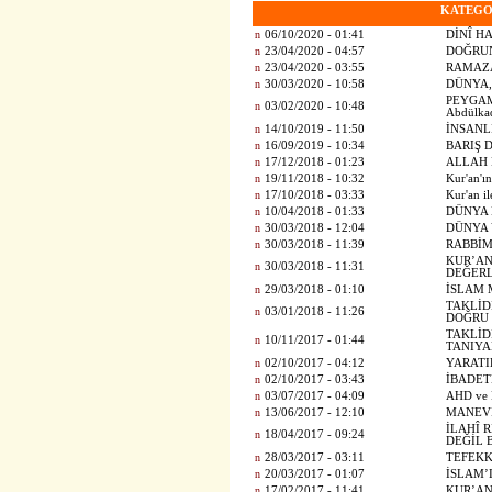
KATEGO
n
06/10/2020 - 01:41
DİNÎ H
n
23/04/2020 - 04:57
DOĞRUN
n
23/04/2020 - 03:55
RAMAZA
n
30/03/2020 - 10:58
DÜNYA,
PEYGAM
n
03/02/2020 - 10:48
Abdülka
n
14/10/2019 - 11:50
İNSANL
n
16/09/2019 - 10:34
BARIŞ D
n
17/12/2018 - 01:23
ALLAH 
n
19/11/2018 - 10:32
Kur'an'ın
n
17/10/2018 - 03:33
Kur'an i
n
10/04/2018 - 01:33
DÜNYA 
n
30/03/2018 - 12:04
DÜNYA 
n
30/03/2018 - 11:39
RABBİM
KUR’AN
n
30/03/2018 - 11:31
DEĞER
n
29/03/2018 - 01:10
İSLAM 
TAKLİD
n
03/01/2018 - 11:26
DOĞRU
TAKLİD
n
10/11/2017 - 01:44
TANIYA
n
02/10/2017 - 04:12
YARATI
n
02/10/2017 - 03:43
İBADET
n
03/07/2017 - 04:09
AHD ve
n
13/06/2017 - 12:10
MANEVİ
İLAHÎ 
n
18/04/2017 - 09:24
DEĞİL 
n
28/03/2017 - 03:11
TEFEK
n
20/03/2017 - 01:07
İSLAM’
n
17/02/2017 - 11:41
KUR’AN