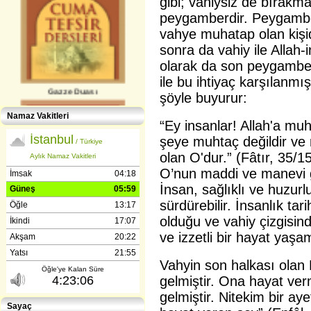
gibi; vahiysiz de bırakmam
peygamberdir. Peygamber
vahye muhatap olan kişid
sonra da vahiy ile Allah-
olarak da son peygamber 
ile bu ihtiyaç karşılanmı
Gazze Duası
şöyle buyurur:
Namaz Vakitleri
“Ey insanlar! Allah'a muht
şeye muhtaç değildir ve
olan O'dur.” (Fâtır, 35/1
O’nun maddi ve manevi g
İnsan, sağlıklı ve huzurl
sürdürebilir. İnsanlık tari
Gençlerle İletişim (Günışığı-
Reşitpaşa​) Abdülhamit Kahraman
olduğu ve vahiy çizgisin
ve izzetli bir hayat yaşam
Vahyin son halkası olan K
gelmiştir. Ona hayat verm
gelmiştir. Nitekim bir ay
Sayaç