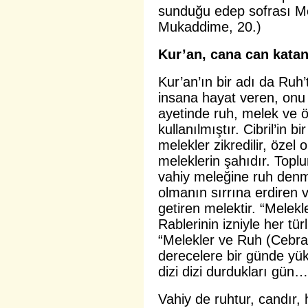
sunduğu edep sofrası Me’
Mukaddime, 20.)
Kur’an, cana can katan
Kur’an’ın bir adı da Ruh
insana hayat veren, onu d
ayetinde ruh, melek ve ö
kullanılmıştır. Cibril’in 
melekler zikredilir, özel 
meleklerin şahıdır. Toplu
vahiy meleğine ruh denm
olmanın sırrına erdiren 
getiren melektir. “Melek
Rablerinin izniyle her türl
“Melekler ve Ruh (Cebrail)
derecelere bir günde yüks
dizi dizi durdukları gün…
Vahiy de ruhtur, candır, ha