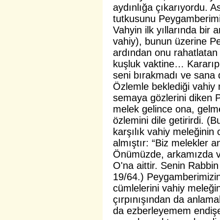
aydınlığa çıkarıyordu. A
tutkusunu Peygamberimi
Vahyin ilk yıllarında bir a
vahiy), bunun üzerine 
ardından onu rahatlatan 
kuşluk vaktine… Kararıp
seni bırakmadı ve sana 
Özlemle beklediği vahiy 
semaya gözlerini diken 
melek gelince ona, gelme
özlemini dile getirirdi. 
karşılık vahiy meleğinin
almıştır: “Biz melekler a
Önümüzde, arkamızda ve
O'na aittir. Senin Rabbi
19/64.) Peygamberimizi
cümlelerini vahiy meleği
çırpınışından da anlamak
da ezberleyemem endişes