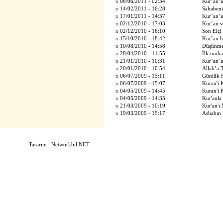
n
06/06/2011 - 02:34
Kur’an’ın
n
14/02/2011 - 16:28
Sahabeni
n
17/01/2011 - 14:37
Kur’an’
n
02/12/2010 - 17:03
Kur’an 
n
02/12/2010 - 16:10
Son Elç
n
15/10/2010 - 18:42
Kur’an h
n
10/08/2010 - 14:58
Düşünme
n
28/04/2010 - 11:55
İlk muha
n
21/01/2010 - 10:31
Kur’an’ı
n
20/01/2010 - 10:54
Allah’a
n
06/07/2009 - 15:11
Günlük 
n
06/07/2009 - 15:07
Kuran'i 
n
04/05/2009 - 14:45
Kuran'i 
n
04/05/2009 - 14:35
Kur'anla
n
21/03/2009 - 10:19
Kur'an'ı
n
19/03/2009 - 15:17
Ashabın 
Tasarım : Networkbil.NET