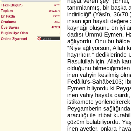
hayat veren şey” (Enfâl, 
Tekil (Bugün)
6376
tanımlanmış, bir başka a
Uyumlu Evlilik Yöntemi (Bulgurlu)
Toplam
19122078
indirildiği” (Yâsîn, 36/70
En Fazla
25928
insan için hayati değere 
Ortalama
2859
kaynağı oluşunu en iyi 
Üye Sayısı
417221
Bugün Üye Olan
0
dadısı Ümmü Eymen, Hz.
Online Ziyaretci
ağlıyordu. Onu bu hâlde
“Niye ağlıyorsun, Allah k
hayırlıdır.” dediklerind
Rasulüllah için, Allah ka
olduğunu bilmediğimden
inen vahyin kesilmiş olm
Fedâilü’s-Sahâbe103; İ
Eymen biliyordu ki Peyg
inen vahiy hayata daird
istikamete yönlendirerek 
Peygamberin sağlığında i
aracılığı ile irtibat kura
çözüm bulabiliyordu. Yaş
inen ayetler, onlara haya